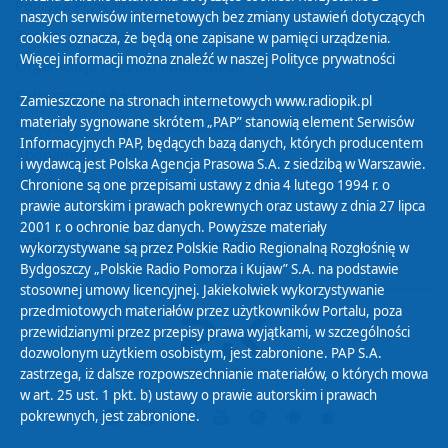
Polityka Prywatności
naszych serwisów internetowych bez zmiany ustawień dotyczących
Zasady korzystania z Serwisu
cookies oznacza, że będą one zapisane w pamięci urządzenia.
Więcej informacji można znaleźć w naszej
Polityce prywatności
Organizacje Pożytku Publicznego
Cyfryzacja DAB+
Zamieszczone na stronach internetowych www.radiopik.pl
materiały sygnowane skrótem „PAP” stanowią element Serwisów
Polityka ochrony danych osobowych
Informacyjnych PAP, będących bazą danych, których producentem
Abonament
i wydawcą jest Polska Agencja Prasowa S.A. z siedzibą w Warszawie.
Zamówienia publiczne
Chronione są one przepisami ustawy z dnia 4 lutego 1994 r. o
prawie autorskim i prawach pokrewnych oraz ustawy z dnia 27 lipca
2001 r. o ochronie baz danych. Powyższe materiały
Biuletyn Informacji Publicznej
wykorzystywane są przez Polskie Radio Regionalną Rozgłośnię w
Bydgoszczy „Polskie Radio Pomorza i Kujaw” S.A. na podstawie
stosownej umowy licencyjnej. Jakiekolwiek wykorzystywanie
przedmiotowych materiałów przez użytkowników Portalu, poza
przewidzianymi przez przepisy prawa wyjątkami, w szczególności
dozwolonym użytkiem osobistym, jest zabronione. PAP S.A.
zastrzega, iż dalsze rozpowszechnianie materiałów, o których mowa
w art. 25 ust. 1 pkt. b) ustawy o prawie autorskim i prawach
pokrewnych, jest zabronione.