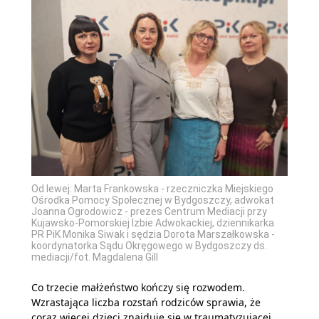
Od lewej: Marta Frankowska - rzeczniczka Miejskiego
Ośrodka Pomocy Społecznej w Bydgoszczy, adwokat
Joanna Ogrodowicz - prezes Centrum Mediacji przy
Kujawsko-Pomorskiej Izbie Adwokackiej, dziennikarka
PR PiK Monika Siwak i sędzia Dorota Marszałkowska -
koordynatorka Sądu Okręgowego w Bydgoszczy ds.
mediacji/fot. Magdalena Gill
Co trzecie małżeństwo kończy się rozwodem.
Wzrastająca liczba rozstań rodziców sprawia, że
coraz więcej dzieci znajduje się w traumatyzującej