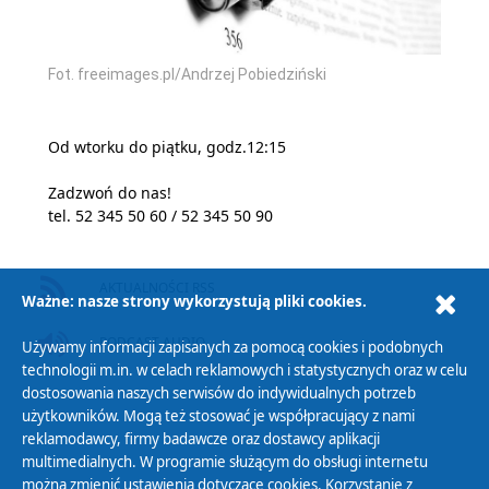
Fot. freeimages.pl/Andrzej Pobiedziński
Od wtorku do piątku, godz.12:15
Zadzwoń do nas!
tel. 52 345 50 60 / 52 345 50 90
AKTUALNOŚCI RSS
Ważne: nasze strony wykorzystują pliki cookies.
PODCAST AUDIO
Używamy informacji zapisanych za pomocą cookies i podobnych
technologii m.in. w celach reklamowych i statystycznych oraz w celu
dostosowania naszych serwisów do indywidualnych potrzeb
użytkowników. Mogą też stosować je współpracujący z nami
reklamodawcy, firmy badawcze oraz dostawcy aplikacji
multimedialnych. W programie służącym do obsługi internetu
można zmienić ustawienia dotyczące cookies. Korzystanie z