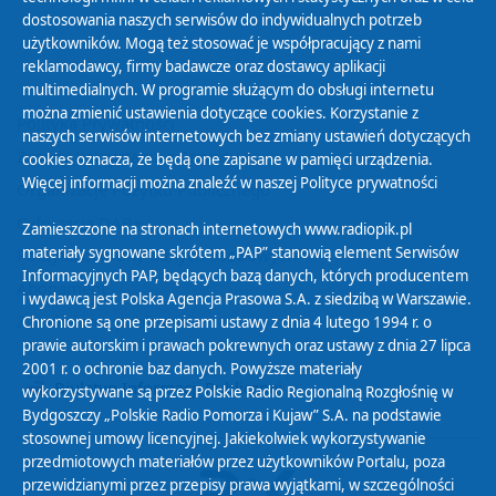
dostosowania naszych serwisów do indywidualnych potrzeb
użytkowników. Mogą też stosować je współpracujący z nami
reklamodawcy, firmy badawcze oraz dostawcy aplikacji
multimedialnych. W programie służącym do obsługi internetu
można zmienić ustawienia dotyczące cookies. Korzystanie z
Polityka Prywatności
naszych serwisów internetowych bez zmiany ustawień dotyczących
Zasady korzystania z Serwisu
cookies oznacza, że będą one zapisane w pamięci urządzenia.
Więcej informacji można znaleźć w naszej
Polityce prywatności
Organizacje Pożytku Publicznego
Cyfryzacja DAB+
Zamieszczone na stronach internetowych www.radiopik.pl
materiały sygnowane skrótem „PAP” stanowią element Serwisów
Polityka ochrony danych osobowych
Informacyjnych PAP, będących bazą danych, których producentem
Abonament
i wydawcą jest Polska Agencja Prasowa S.A. z siedzibą w Warszawie.
Zamówienia publiczne
Chronione są one przepisami ustawy z dnia 4 lutego 1994 r. o
prawie autorskim i prawach pokrewnych oraz ustawy z dnia 27 lipca
2001 r. o ochronie baz danych. Powyższe materiały
Biuletyn Informacji Publicznej
wykorzystywane są przez Polskie Radio Regionalną Rozgłośnię w
Bydgoszczy „Polskie Radio Pomorza i Kujaw” S.A. na podstawie
stosownej umowy licencyjnej. Jakiekolwiek wykorzystywanie
przedmiotowych materiałów przez użytkowników Portalu, poza
przewidzianymi przez przepisy prawa wyjątkami, w szczególności