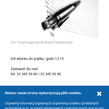
Fot. freeimages.pl/Andrzej Pobiedziński
Od wtorku do piątku, godz.12:15
Zadzwoń do nas!
tel. 52 345 50 60 / 52 345 50 90
AKTUALNOŚCI RSS
Ważne: nasze strony wykorzystują pliki cookies.
PODCAST AUDIO
Używamy informacji zapisanych za pomocą cookies i podobnych
technologii m.in. w celach reklamowych i statystycznych oraz w celu