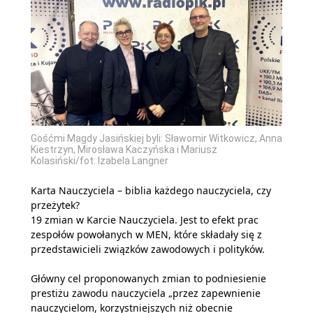
Gośćmi Magdy Jasińskiej byli: Sławomir Witkowicz, Anna
Kiestrzyn, Mirosława Kaczyńska i Mariusz
Kolasiński/fot: Izabela Langner
Karta Nauczyciela – biblia każdego nauczyciela, czy
przeżytek?
19 zmian w Karcie Nauczyciela. Jest to efekt prac
zespołów powołanych w MEN, które składały się z
przedstawicieli związków zawodowych i polityków.
Główny cel proponowanych zmian to podniesienie
prestiżu zawodu nauczyciela „przez zapewnienie
nauczycielom, korzystniejszych niż obecnie