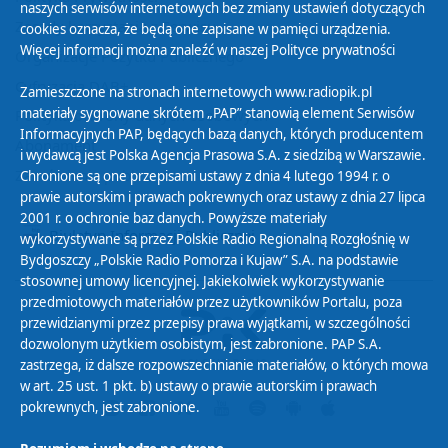
naszych serwisów internetowych bez zmiany ustawień dotyczących
Zasady korzystania z Serwisu
cookies oznacza, że będą one zapisane w pamięci urządzenia.
Więcej informacji można znaleźć w naszej
Polityce prywatności
Organizacje Pożytku Publicznego
Cyfryzacja DAB+
Zamieszczone na stronach internetowych www.radiopik.pl
materiały sygnowane skrótem „PAP” stanowią element Serwisów
Polityka ochrony danych osobowych
Informacyjnych PAP, będących bazą danych, których producentem
Abonament
i wydawcą jest Polska Agencja Prasowa S.A. z siedzibą w Warszawie.
Zamówienia publiczne
Chronione są one przepisami ustawy z dnia 4 lutego 1994 r. o
prawie autorskim i prawach pokrewnych oraz ustawy z dnia 27 lipca
2001 r. o ochronie baz danych. Powyższe materiały
Biuletyn Informacji Publicznej
wykorzystywane są przez Polskie Radio Regionalną Rozgłośnię w
Bydgoszczy „Polskie Radio Pomorza i Kujaw” S.A. na podstawie
stosownej umowy licencyjnej. Jakiekolwiek wykorzystywanie
przedmiotowych materiałów przez użytkowników Portalu, poza
przewidzianymi przez przepisy prawa wyjątkami, w szczególności
dozwolonym użytkiem osobistym, jest zabronione. PAP S.A.
zastrzega, iż dalsze rozpowszechnianie materiałów, o których mowa
w art. 25 ust. 1 pkt. b) ustawy o prawie autorskim i prawach
pokrewnych, jest zabronione.