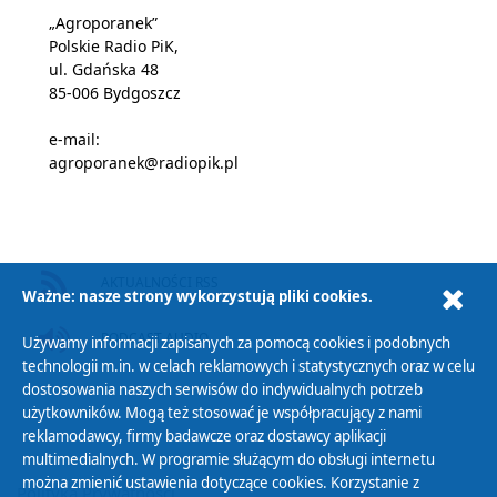
„Agroporanek”
Polskie Radio PiK,
ul. Gdańska 48
85-006 Bydgoszcz
e-mail:
agroporanek@radiopik.pl
AKTUALNOŚCI RSS
Ważne: nasze strony wykorzystują pliki cookies.
PODCAST AUDIO
Używamy informacji zapisanych za pomocą cookies i podobnych
technologii m.in. w celach reklamowych i statystycznych oraz w celu
dostosowania naszych serwisów do indywidualnych potrzeb
użytkowników. Mogą też stosować je współpracujący z nami
reklamodawcy, firmy badawcze oraz dostawcy aplikacji
multimedialnych. W programie służącym do obsługi internetu
można zmienić ustawienia dotyczące cookies. Korzystanie z
Polityka Prywatności