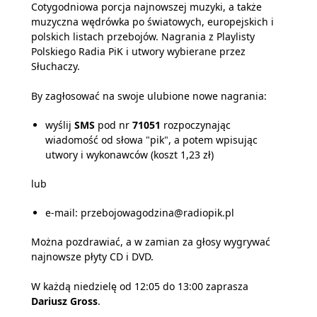
Cotygodniowa porcja najnowszej muzyki, a także
muzyczna wędrówka po światowych, europejskich i
polskich listach przebojów. Nagrania z Playlisty
Polskiego Radia PiK i utwory wybierane przez
Słuchaczy.
By zagłosować na swoje ulubione nowe nagrania:
wyślij
SMS
pod nr
71051
rozpoczynając
wiadomość od słowa "pik", a potem wpisując
utwory i wykonawców (koszt 1,23 zł)
lub
e-mail: przebojowagodzina@radiopik.pl
Można pozdrawiać, a w zamian za głosy wygrywać
najnowsze płyty CD i DVD.
W każdą niedzielę od 12:05 do 13:00 zaprasza
Dariusz Gross
.