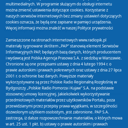
multimedialnych. W programie służącym do obsługi internetu
można zmienić ustawienia dotyczące cookies. Korzystanie z
Polityka Prywatności
naszych serwisów internetowych bez zmiany ustawień dotyczących
Zasady korzystania z Serwisu
cookies oznacza, że będą one zapisane w pamięci urządzenia.
Więcej informacji można znaleźć w naszej
Polityce prywatności
Organizacje Pożytku Publicznego
Cyfryzacja DAB+
Zamieszczone na stronach internetowych www.radiopik.pl
materiały sygnowane skrótem „PAP” stanowią element Serwisów
Polityka ochrony danych osobowych
Informacyjnych PAP, będących bazą danych, których producentem
Abonament
i wydawcą jest Polska Agencja Prasowa S.A. z siedzibą w Warszawie.
Zamówienia publiczne
Chronione są one przepisami ustawy z dnia 4 lutego 1994 r. o
prawie autorskim i prawach pokrewnych oraz ustawy z dnia 27 lipca
2001 r. o ochronie baz danych. Powyższe materiały
Biuletyn Informacji Publicznej
wykorzystywane są przez Polskie Radio Regionalną Rozgłośnię w
Bydgoszczy „Polskie Radio Pomorza i Kujaw” S.A. na podstawie
stosownej umowy licencyjnej. Jakiekolwiek wykorzystywanie
przedmiotowych materiałów przez użytkowników Portalu, poza
przewidzianymi przez przepisy prawa wyjątkami, w szczególności
dozwolonym użytkiem osobistym, jest zabronione. PAP S.A.
zastrzega, iż dalsze rozpowszechnianie materiałów, o których mowa
w art. 25 ust. 1 pkt. b) ustawy o prawie autorskim i prawach