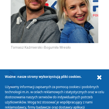
Tomasz Kaźmierski i Bogumiła Wresiło
AKTUALNOŚCI RSS
Ważne: nasze strony wykorzystują pliki cookies.
PODCAST AUDIO
Używamy informacji zapisanych za pomocą cookies i podobnych
technologii m.in. w celach reklamowych i statystycznych oraz w celu
dostosowania naszych serwisów do indywidualnych potrzeb
użytkowników. Mogą też stosować je współpracujący z nami
reklamodawcy, firmy badawcze oraz dostawcy aplikacji