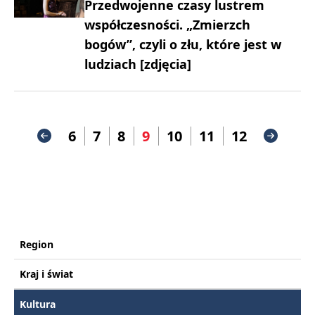
Przedwojenne czasy lustrem
współczesności. „Zmierzch
bogów”, czyli o złu, które jest w
ludziach [zdjęcia]
6
7
8
9
10
11
12
Region
Kraj i świat
Kultura