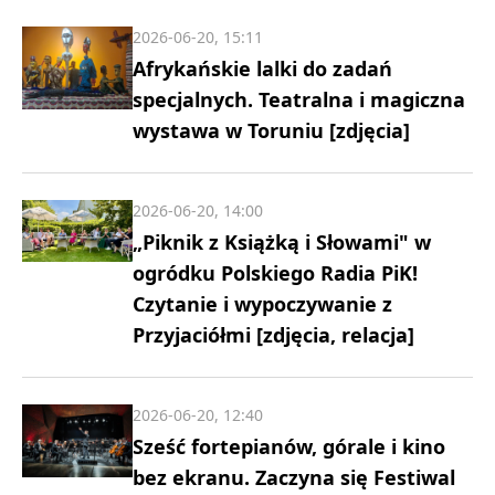
2026-06-20, 15:11
Afrykańskie lalki do zadań
specjalnych. Teatralna i magiczna
wystawa w Toruniu [zdjęcia]
2026-06-20, 14:00
„Piknik z Książką i Słowami" w
ogródku Polskiego Radia PiK!
Czytanie i wypoczywanie z
Przyjaciółmi [zdjęcia, relacja]
2026-06-20, 12:40
Sześć fortepianów, górale i kino
bez ekranu. Zaczyna się Festiwal