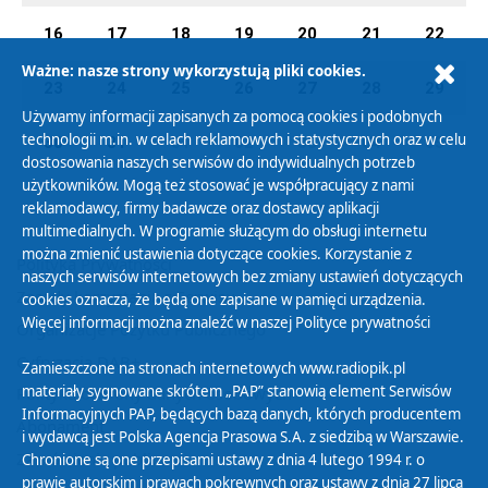
16
17
18
19
20
21
22
Ważne: nasze strony wykorzystują pliki cookies.
23
24
25
26
27
28
29
Używamy informacji zapisanych za pomocą cookies i podobnych
technologii m.in. w celach reklamowych i statystycznych oraz w celu
30
31
01
02
03
04
05
dostosowania naszych serwisów do indywidualnych potrzeb
użytkowników. Mogą też stosować je współpracujący z nami
reklamodawcy, firmy badawcze oraz dostawcy aplikacji
multimedialnych. W programie służącym do obsługi internetu
można zmienić ustawienia dotyczące cookies. Korzystanie z
Polityka Prywatności
naszych serwisów internetowych bez zmiany ustawień dotyczących
Zasady korzystania z Serwisu
cookies oznacza, że będą one zapisane w pamięci urządzenia.
Więcej informacji można znaleźć w naszej
Polityce prywatności
Organizacje Pożytku Publicznego
Cyfryzacja DAB+
Zamieszczone na stronach internetowych www.radiopik.pl
materiały sygnowane skrótem „PAP” stanowią element Serwisów
Polityka ochrony danych osobowych
Informacyjnych PAP, będących bazą danych, których producentem
Abonament
i wydawcą jest Polska Agencja Prasowa S.A. z siedzibą w Warszawie.
Zamówienia publiczne
Chronione są one przepisami ustawy z dnia 4 lutego 1994 r. o
prawie autorskim i prawach pokrewnych oraz ustawy z dnia 27 lipca