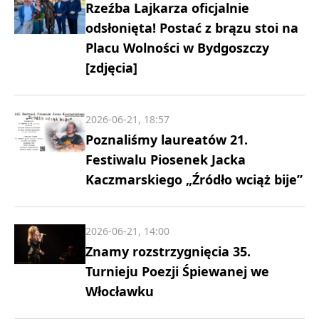
Rzeźba Lajkarza oficjalnie
odsłonięta! Postać z brązu stoi na
Placu Wolności w Bydgoszczy
[zdjęcia]
2026-06-21, 18:57
Poznaliśmy laureatów 21.
Festiwalu Piosenek Jacka
Kaczmarskiego „Źródło wciąż bije”
2026-06-21, 14:00
Znamy rozstrzygnięcia 35.
Turnieju Poezji Śpiewanej we
Włocławku