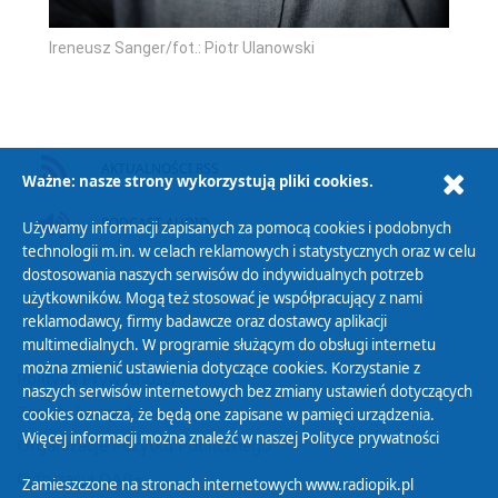
Ireneusz Sanger/fot.: Piotr Ulanowski
AKTUALNOŚCI RSS
Ważne: nasze strony wykorzystują pliki cookies.
PODCAST AUDIO
Używamy informacji zapisanych za pomocą cookies i podobnych
technologii m.in. w celach reklamowych i statystycznych oraz w celu
dostosowania naszych serwisów do indywidualnych potrzeb
użytkowników. Mogą też stosować je współpracujący z nami
reklamodawcy, firmy badawcze oraz dostawcy aplikacji
multimedialnych. W programie służącym do obsługi internetu
można zmienić ustawienia dotyczące cookies. Korzystanie z
Polityka Prywatności
naszych serwisów internetowych bez zmiany ustawień dotyczących
Zasady korzystania z Serwisu
cookies oznacza, że będą one zapisane w pamięci urządzenia.
Więcej informacji można znaleźć w naszej
Polityce prywatności
Organizacje Pożytku Publicznego
Cyfryzacja DAB+
Zamieszczone na stronach internetowych www.radiopik.pl