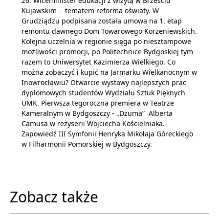
26. Wiceminister edukacji z wizytą w Brześciu
Kujawskim - tematem reforma oświaty. W
Grudziądzu podpisana została umowa na 1. etap
remontu dawnego Dom Towarowego Korzeniewskich.
Kolejna uczelnia w regionie sięga po niesztampowe
możliwości promocji, po Politechnice Bydgoskiej tym
razem to Uniwersytet Kazimierza Wielkiego. Co
można zobaczyć i kupić na Jarmarku Wielkanocnym w
Inowrocławiu? Otwarcie wystawy najlepszych prac
dyplomowych studentów Wydziału Sztuk Pięknych
UMK. Pierwsza tegoroczna premiera w Teatrze
Kameralnym w Bydgoszczy - „Dżuma” Alberta
Camusa w reżyserii Wojciecha Kościelniaka.
Zapowiedź III Symfonii Henryka Mikołaja Góreckiego
w Filharmonii Pomorskiej w Bydgoszczy.
Zobacz także