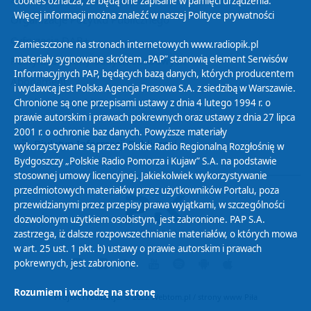
cookies oznacza, że będą one zapisane w pamięci urządzenia.
Więcej informacji można znaleźć w naszej
Polityce prywatności
Organizacje Pożytku Publicznego
Cyfryzacja DAB+
Zamieszczone na stronach internetowych www.radiopik.pl
materiały sygnowane skrótem „PAP” stanowią element Serwisów
Polityka ochrony danych osobowych
Informacyjnych PAP, będących bazą danych, których producentem
Abonament
i wydawcą jest Polska Agencja Prasowa S.A. z siedzibą w Warszawie.
Zamówienia publiczne
Chronione są one przepisami ustawy z dnia 4 lutego 1994 r. o
prawie autorskim i prawach pokrewnych oraz ustawy z dnia 27 lipca
2001 r. o ochronie baz danych. Powyższe materiały
Biuletyn Informacji Publicznej
wykorzystywane są przez Polskie Radio Regionalną Rozgłośnię w
Bydgoszczy „Polskie Radio Pomorza i Kujaw” S.A. na podstawie
stosownej umowy licencyjnej. Jakiekolwiek wykorzystywanie
przedmiotowych materiałów przez użytkowników Portalu, poza
przewidzianymi przez przepisy prawa wyjątkami, w szczególności
dozwolonym użytkiem osobistym, jest zabronione. PAP S.A.
zastrzega, iż dalsze rozpowszechnianie materiałów, o których mowa
w art. 25 ust. 1 pkt. b) ustawy o prawie autorskim i prawach
pokrewnych, jest zabronione.
Rozumiem i wchodzę na stronę
Projekt i realizacja: © 2022
Webtom.pl
/
strony www Piła