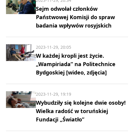
2023-11-29, 20:34
Sejm odwołał członków
Państwowej Komisji do spraw
badania wpływów rosyjskich
2023-11-29, 20:05
W każdej kropli jest życie.
„Wampiriada” na Politechnice
Bydgoskiej [wideo, zdjęcia]
2023-11-29, 19:19
Wybudziły się kolejne dwie osoby!
Wielka radość w toruńskiej
Fundacji „Światło”