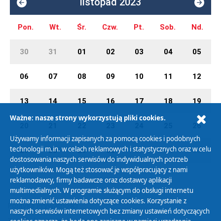
listopad 2023
Pon.
Wt.
Śr.
Czw.
Pt.
Sob.
Nd.
30
31
01
02
03
04
05
06
07
08
09
10
11
12
13
14
15
16
17
18
19
Ważne: nasze strony wykorzystują pliki cookies.
20
21
22
23
24
25
26
Używamy informacji zapisanych za pomocą cookies i podobnych
technologii m.in. w celach reklamowych i statystycznych oraz w celu
27
28
29
30
01
02
03
dostosowania naszych serwisów do indywidualnych potrzeb
użytkowników. Mogą też stosować je współpracujący z nami
reklamodawcy, firmy badawcze oraz dostawcy aplikacji
multimedialnych. W programie służącym do obsługi internetu
można zmienić ustawienia dotyczące cookies. Korzystanie z
Polityka Prywatności
naszych serwisów internetowych bez zmiany ustawień dotyczących
Zasady korzystania z Serwisu