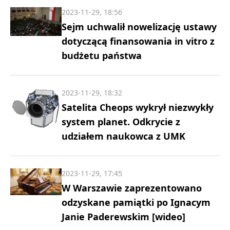
2023-11-29, 18:56
Sejm uchwalił nowelizację ustawy
dotyczącą finansowania in vitro z
budżetu państwa
2023-11-29, 18:32
Satelita Cheops wykrył niezwykły
system planet. Odkrycie z
udziałem naukowca z UMK
2023-11-29, 17:45
W Warszawie zaprezentowano
odzyskane pamiątki po Ignacym
Janie Paderewskim [wideo]