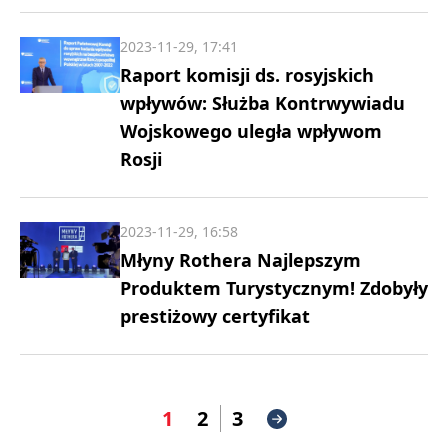
2023-11-29, 17:41
Raport komisji ds. rosyjskich
wpływów: Służba Kontrwywiadu
Wojskowego uległa wpływom
Rosji
2023-11-29, 16:58
Młyny Rothera Najlepszym
Produktem Turystycznym! Zdobyły
prestiżowy certyfikat
1
2
3