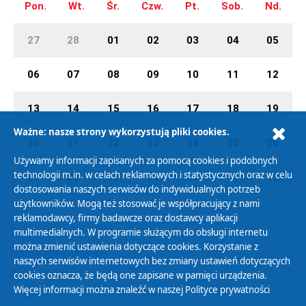
Pon.
Wt.
Śr.
Czw.
Pt.
Sob.
Nd.
27
28
01
02
03
04
05
06
07
08
09
10
11
12
13
14
15
16
17
18
19
Ważne: nasze strony wykorzystują pliki cookies.
20
21
22
23
24
25
26
Używamy informacji zapisanych za pomocą cookies i podobnych
technologii m.in. w celach reklamowych i statystycznych oraz w celu
27
28
29
30
31
01
02
dostosowania naszych serwisów do indywidualnych potrzeb
użytkowników. Mogą też stosować je współpracujący z nami
reklamodawcy, firmy badawcze oraz dostawcy aplikacji
multimedialnych. W programie służącym do obsługi internetu
można zmienić ustawienia dotyczące cookies. Korzystanie z
Polityka Prywatności
naszych serwisów internetowych bez zmiany ustawień dotyczących
Zasady korzystania z Serwisu
cookies oznacza, że będą one zapisane w pamięci urządzenia.
Więcej informacji można znaleźć w naszej
Polityce prywatności
Organizacje Pożytku Publicznego