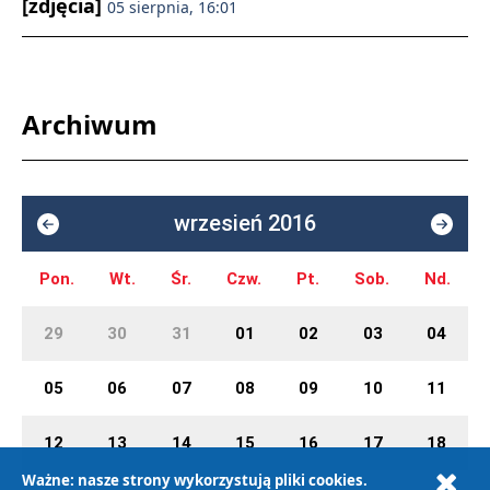
[zdjęcia]
05 sierpnia, 16:01
Archiwum
wrzesień 2016
Pon.
Wt.
Śr.
Czw.
Pt.
Sob.
Nd.
29
30
31
01
02
03
04
05
06
07
08
09
10
11
12
13
14
15
16
17
18
Ważne: nasze strony wykorzystują pliki cookies.