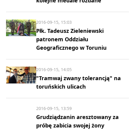
kolejne medale rozdane
2016-09-15, 15:03
Płk. Tadeusz Zieleniewski
patronem Oddziału
Geograficznego w Toruniu
2016-09-15, 14:05
"Tramwaj zwany tolerancją" na
toruńskich ulicach
2016-09-15, 13:59
Grudziądzanin aresztowany za
próbę zabicia swojej żony