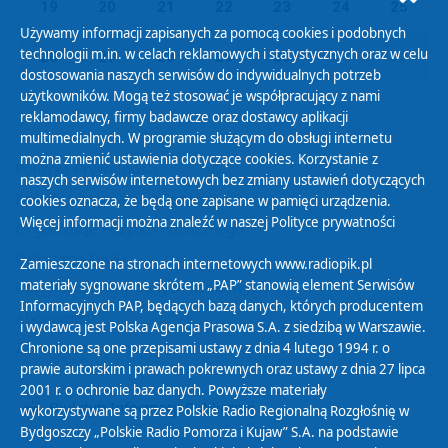
19
20
21
22
23
24
25
Używamy informacji zapisanych za pomocą cookies i podobnych
technologii m.in. w celach reklamowych i statystycznych oraz w celu
26
27
28
29
30
01
02
dostosowania naszych serwisów do indywidualnych potrzeb
użytkowników. Mogą też stosować je współpracujący z nami
reklamodawcy, firmy badawcze oraz dostawcy aplikacji
multimedialnych. W programie służącym do obsługi internetu
można zmienić ustawienia dotyczące cookies. Korzystanie z
Polityka Prywatności
naszych serwisów internetowych bez zmiany ustawień dotyczących
Zasady korzystania z Serwisu
cookies oznacza, że będą one zapisane w pamięci urządzenia.
Więcej informacji można znaleźć w naszej
Polityce prywatności
Organizacje Pożytku Publicznego
Cyfryzacja DAB+
Zamieszczone na stronach internetowych www.radiopik.pl
materiały sygnowane skrótem „PAP” stanowią element Serwisów
Polityka ochrony danych osobowych
Informacyjnych PAP, będących bazą danych, których producentem
Abonament
i wydawcą jest Polska Agencja Prasowa S.A. z siedzibą w Warszawie.
Zamówienia publiczne
Chronione są one przepisami ustawy z dnia 4 lutego 1994 r. o
prawie autorskim i prawach pokrewnych oraz ustawy z dnia 27 lipca
2001 r. o ochronie baz danych. Powyższe materiały
Biuletyn Informacji Publicznej
wykorzystywane są przez Polskie Radio Regionalną Rozgłośnię w
Bydgoszczy „Polskie Radio Pomorza i Kujaw” S.A. na podstawie