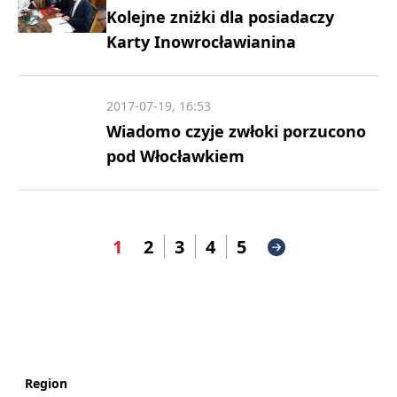
Kolejne zniżki dla posiadaczy
Karty Inowrocławianina
2017-07-19, 16:53
Wiadomo czyje zwłoki porzucono
pod Włocławkiem
1
2
3
4
5
Region