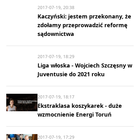
2017-07-19, 20:38
Kaczyński: jestem przekonany, że
zdołamy przeprowadzić reformę
sądownictwa
2017-07-19, 18:29
Liga włoska - Wojciech Szczęsny w
Juventusie do 2021 roku
2017-07-19, 18:17
Ekstraklasa koszykarek - duże
wzmocnienie Energi Toruń
2017-07-19, 17:29