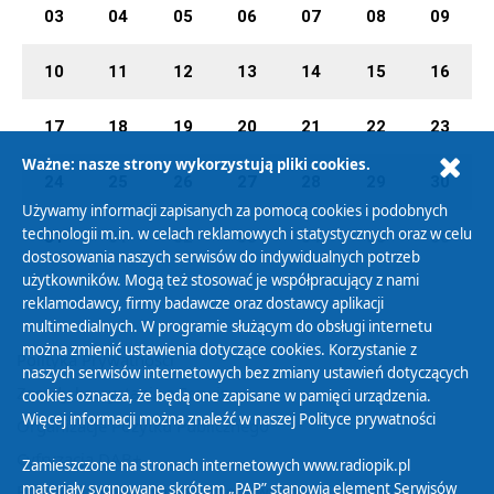
03
04
05
06
07
08
09
10
11
12
13
14
15
16
17
18
19
20
21
22
23
Ważne: nasze strony wykorzystują pliki cookies.
24
25
26
27
28
29
30
Używamy informacji zapisanych za pomocą cookies i podobnych
technologii m.in. w celach reklamowych i statystycznych oraz w celu
31
01
02
03
04
05
06
dostosowania naszych serwisów do indywidualnych potrzeb
użytkowników. Mogą też stosować je współpracujący z nami
reklamodawcy, firmy badawcze oraz dostawcy aplikacji
multimedialnych. W programie służącym do obsługi internetu
można zmienić ustawienia dotyczące cookies. Korzystanie z
Polityka Prywatności
naszych serwisów internetowych bez zmiany ustawień dotyczących
Zasady korzystania z Serwisu
cookies oznacza, że będą one zapisane w pamięci urządzenia.
Więcej informacji można znaleźć w naszej
Polityce prywatności
Organizacje Pożytku Publicznego
Cyfryzacja DAB+
Zamieszczone na stronach internetowych www.radiopik.pl
materiały sygnowane skrótem „PAP” stanowią element Serwisów
Polityka ochrony danych osobowych