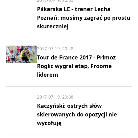
2017-07-19, 20:55
Piłkarska LE - trener Lecha
Poznań: musimy zagrać po prostu
skuteczniej
2017-07-19, 20:48
Tour de France 2017 - Primoz
Roglic wygrał etap, Froome
liderem
2017-07-19, 20:38
Kaczyński: ostrych słów
skierowanych do opozycji nie
wycofuję