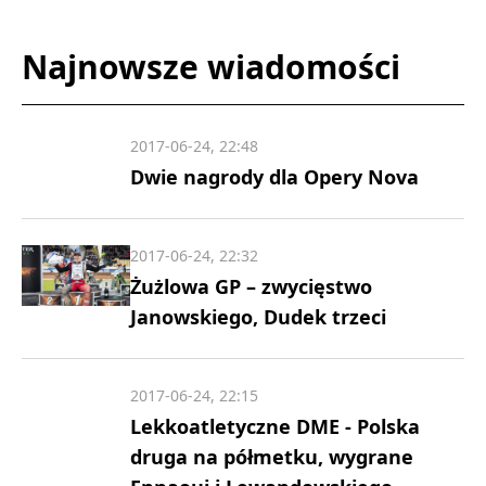
Najnowsze wiadomości
2017-06-24, 22:48
Dwie nagrody dla Opery Nova
2017-06-24, 22:32
Żużlowa GP – zwycięstwo
Janowskiego, Dudek trzeci
2017-06-24, 22:15
Lekkoatletyczne DME - Polska
druga na półmetku, wygrane