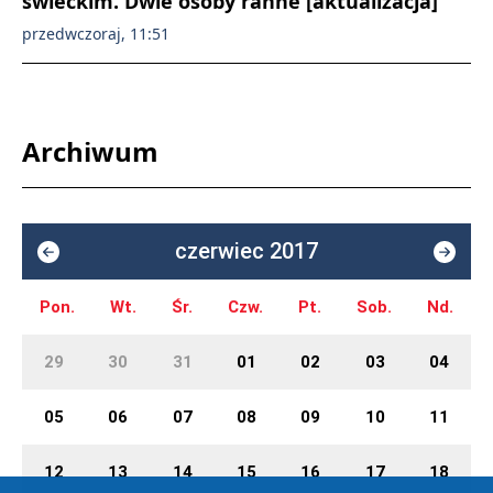
świeckim. Dwie osoby ranne [aktualizacja]
przedwczoraj, 11:51
Archiwum
czerwiec 2017
Pon.
Wt.
Śr.
Czw.
Pt.
Sob.
Nd.
29
30
31
01
02
03
04
05
06
07
08
09
10
11
12
13
14
15
16
17
18