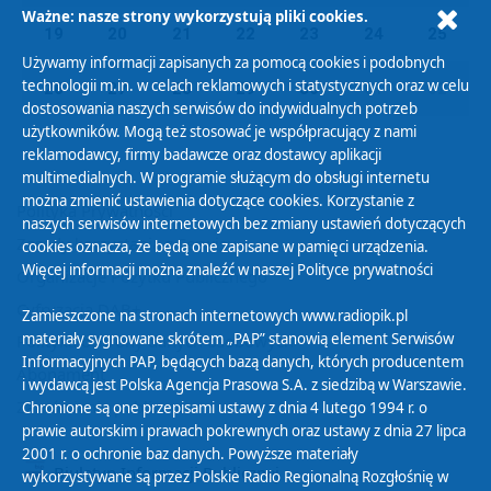
Ważne: nasze strony wykorzystują pliki cookies.
19
20
21
22
23
24
25
Używamy informacji zapisanych za pomocą cookies i podobnych
technologii m.in. w celach reklamowych i statystycznych oraz w celu
26
27
28
29
30
01
02
dostosowania naszych serwisów do indywidualnych potrzeb
użytkowników. Mogą też stosować je współpracujący z nami
reklamodawcy, firmy badawcze oraz dostawcy aplikacji
multimedialnych. W programie służącym do obsługi internetu
można zmienić ustawienia dotyczące cookies. Korzystanie z
Polityka Prywatności
naszych serwisów internetowych bez zmiany ustawień dotyczących
Zasady korzystania z Serwisu
cookies oznacza, że będą one zapisane w pamięci urządzenia.
Więcej informacji można znaleźć w naszej
Polityce prywatności
Organizacje Pożytku Publicznego
Cyfryzacja DAB+
Zamieszczone na stronach internetowych www.radiopik.pl
materiały sygnowane skrótem „PAP” stanowią element Serwisów
Polityka ochrony danych osobowych
Informacyjnych PAP, będących bazą danych, których producentem
Abonament
i wydawcą jest Polska Agencja Prasowa S.A. z siedzibą w Warszawie.
Zamówienia publiczne
Chronione są one przepisami ustawy z dnia 4 lutego 1994 r. o
prawie autorskim i prawach pokrewnych oraz ustawy z dnia 27 lipca
2001 r. o ochronie baz danych. Powyższe materiały
Biuletyn Informacji Publicznej
wykorzystywane są przez Polskie Radio Regionalną Rozgłośnię w