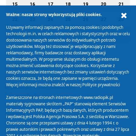
15
16
17
18
19
20
21
Ważne: nasze strony wykorzystują pliki cookies.
22
23
24
25
26
27
28
Używamy informacji zapisanych za pomocą cookies i podobnych
technologii m.in. w celach reklamowych i statystycznych oraz w celu
29
30
01
02
03
04
05
dostosowania naszych serwisów do indywidualnych potrzeb
użytkowników. Mogą też stosować je współpracujący z nami
reklamodawcy, firmy badawcze oraz dostawcy aplikacji
multimedialnych. W programie służącym do obsługi internetu
można zmienić ustawienia dotyczące cookies. Korzystanie z
Polityka Prywatności
naszych serwisów internetowych bez zmiany ustawień dotyczących
Zasady korzystania z Serwisu
cookies oznacza, że będą one zapisane w pamięci urządzenia.
Więcej informacji można znaleźć w naszej
Polityce prywatności
Organizacje Pożytku Publicznego
Cyfryzacja DAB+
Zamieszczone na stronach internetowych www.radiopik.pl
materiały sygnowane skrótem „PAP” stanowią element Serwisów
Polityka ochrony danych osobowych
Informacyjnych PAP, będących bazą danych, których producentem
Abonament
i wydawcą jest Polska Agencja Prasowa S.A. z siedzibą w Warszawie.
Zamówienia publiczne
Chronione są one przepisami ustawy z dnia 4 lutego 1994 r. o
prawie autorskim i prawach pokrewnych oraz ustawy z dnia 27 lipca
2001 r. o ochronie baz danych. Powyższe materiały