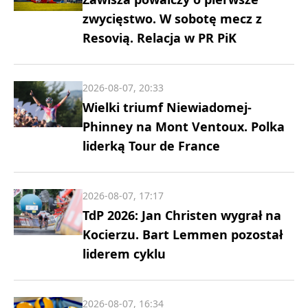
zwycięstwo. W sobotę mecz z
Resovią. Relacja w PR PiK
2026-08-07, 20:33
Wielki triumf Niewiadomej-
Phinney na Mont Ventoux. Polka
liderką Tour de France
2026-08-07, 17:17
TdP 2026: Jan Christen wygrał na
Kocierzu. Bart Lemmen pozostał
liderem cyklu
2026-08-07, 16:34