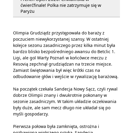
ćwierćfinale! Polka nie zatrzymuje się w
Paryżu
Olimpia Grudziądz przystępowała do baraży z
poczuciem niewykorzystanej szansy. W ostatniej
kolejce sezonu zasadniczego przez kilka minut była
bardzo blisko bezpośredniego awansu do Betclic 1.
Ligi, ale gol Warty Poznań w końcówce meczu z
Resovią zepchnął grudziądzan na trzecie miejsce.
Zamiast świętowania był więc krótki czas na
odbudowanie głów i wejście w rywalizację barażową.
Na początek czekała Sandecja Nowy Sącz, czyli rywal
dobrze Olimpii znany i dwukrotnie pokonany w
sezonie zasadniczym. W takim układzie oczekiwania
były duże, ale sam mecz długo nie układał się po
myśli gospodarzy.
Pierwsza połowa była zamknięta, ostrożna i
pozbawiona większego ryzyka. Sandecja