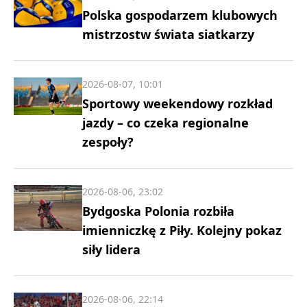
Polska gospodarzem klubowych
mistrzostw świata siatkarzy
2026-08-07, 10:01
Sportowy weekendowy rozkład
jazdy – co czeka regionalne
zespoły?
2026-08-06, 23:02
Bydgoska Polonia rozbiła
imienniczkę z Piły. Kolejny pokaz
siły lidera
2026-08-06, 22:14