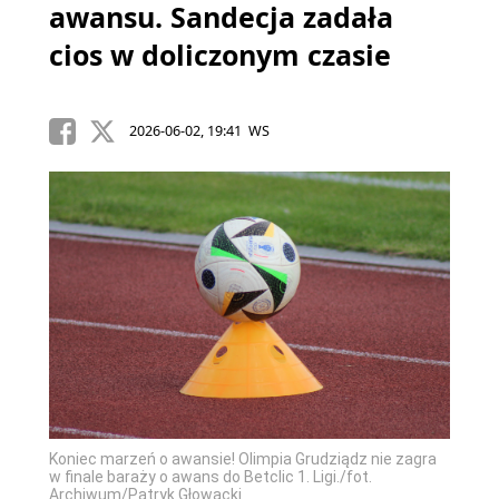
awansu. Sandecja zadała
cios w doliczonym czasie
2026-06-02, 19:41 WS
Koniec marzeń o awansie! Olimpia Grudziądz nie zagra
w finale baraży o awans do Betclic 1. Ligi./fot.
Archiwum/Patryk Głowacki