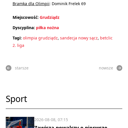
Bramka dla Olimpii
: Dominik Frelek 69
Miejscowość:
Grudziądz
Dyscyplina:
piłka nożna
Tagi:
olimpia grudziądz
,
sandecja nowy sącz
,
betclic
2. liga
starsze
nowsze
Sport
2026-08-08, 07:15
Zawisza powalczy o pierwsze