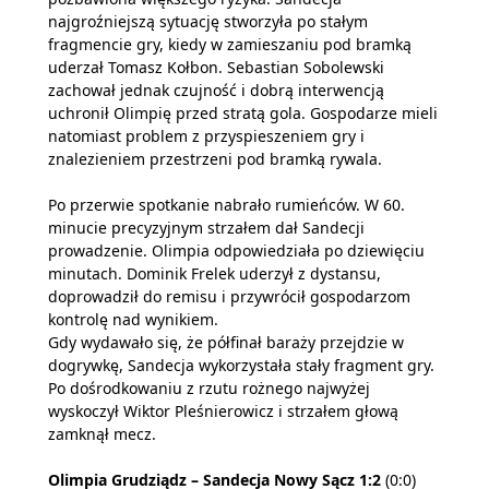
najgroźniejszą sytuację stworzyła po stałym
fragmencie gry, kiedy w zamieszaniu pod bramką
uderzał Tomasz Kołbon. Sebastian Sobolewski
zachował jednak czujność i dobrą interwencją
uchronił Olimpię przed stratą gola. Gospodarze mieli
natomiast problem z przyspieszeniem gry i
znalezieniem przestrzeni pod bramką rywala.
Po przerwie spotkanie nabrało rumieńców. W 60.
minucie precyzyjnym strzałem dał Sandecji
prowadzenie. Olimpia odpowiedziała po dziewięciu
minutach. Dominik Frelek uderzył z dystansu,
doprowadził do remisu i przywrócił gospodarzom
kontrolę nad wynikiem.
Gdy wydawało się, że półfinał baraży przejdzie w
dogrywkę, Sandecja wykorzystała stały fragment gry.
Po dośrodkowaniu z rzutu rożnego najwyżej
wyskoczył Wiktor Pleśnierowicz i strzałem głową
zamknął mecz.
Olimpia Grudziądz – Sandecja Nowy Sącz 1:2
(0:0)