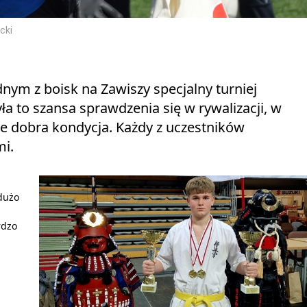
cki
ym z boisk na Zawiszy specjalny turniej
ła to szansa sprawdzenia się w rywalizacji, w
akże dobra kondycja. Każdy z uczestników
i.
 dużo
rdzo