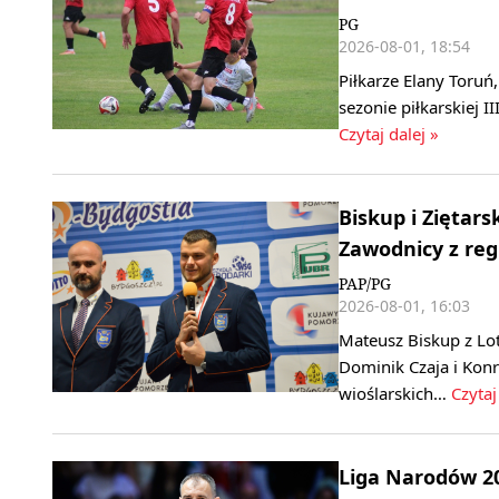
PG
2026-08-01, 18:54
Piłkarze Elany Toru
sezonie piłkarskiej 
Czytaj dalej »
Biskup i Ziętar
Zawodnicy z reg
PAP/PG
2026-08-01, 16:03
Mateusz Biskup z Lot
Dominik Czaja i Kon
wioślarskich…
Czytaj
Liga Narodów 20