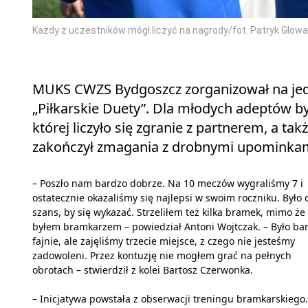
Każdy z uczestników mógł liczyć na nagrody/fot. Patryk Głowa
MUKS CWZS Bydgoszcz zorganizował na jedn
„Piłkarskie Duety”. Dla młodych adeptów by
której liczyło się zgranie z partnerem, a t
zakończył zmagania z drobnymi upominkam
– Poszło nam bardzo dobrze. Na 10 meczów wygraliśmy 7 i
ostatecznie okazaliśmy się najlepsi w swoim roczniku. Było
szans, by się wykazać. Strzeliłem też kilka bramek, mimo że
byłem bramkarzem – powiedział Antoni Wojtczak. – Było ba
fajnie, ale zajęliśmy trzecie miejsce, z czego nie jesteśmy
zadowoleni. Przez kontuzję nie mogłem grać na pełnych
obrotach – stwierdził z kolei Bartosz Czerwonka.
– Inicjatywa powstała z obserwacji treningu bramkarskiego.