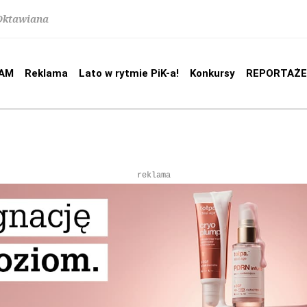
 Oktawiana
AM
Reklama
Lato w rytmie PiK-a!
Konkursy
REPORTAŻE
reklama