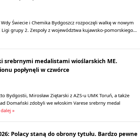
ń, Wdy Świecie i Chemika Bydgoszcz rozpoczęli walkę w nowym
III Ligi grupy 2. Zespoły z województwa kujawsko-pomorskiego…
ski srebrnymi medalistami wioślarskich ME.
ionu popłynęli w czwórce
to Bydgostii, Mirosław Ziętarski z AZS-u UMK Toruń, a także
rad Domański zdobyli we włoskim Varese srebrny medal
 dalej »
26: Polacy staną do obrony tytułu. Bardzo pewne