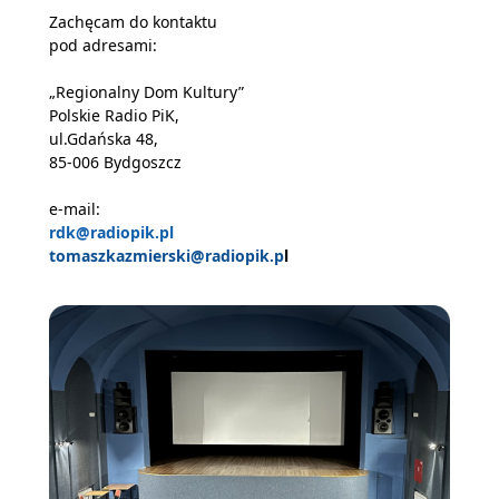
Zachęcam do kontaktu
pod adresami:
„Regionalny Dom Kultury”
Polskie Radio PiK,
ul.Gdańska 48,
85-006 Bydgoszcz
e-mail:
rdk@radiopik.pl
tomaszkazmierski@radiopik.p
l