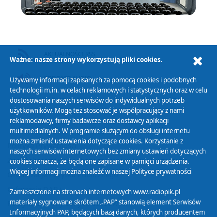
AKTUALNOŚCI RSS
Ważne: nasze strony wykorzystują pliki cookies.
PODCAST AUDIO
Używamy informacji zapisanych za pomocą cookies i podobnych
technologii m.in. w celach reklamowych i statystycznych oraz w celu
dostosowania naszych serwisów do indywidualnych potrzeb
użytkowników. Mogą też stosować je współpracujący z nami
reklamodawcy, firmy badawcze oraz dostawcy aplikacji
multimedialnych. W programie służącym do obsługi internetu
można zmienić ustawienia dotyczące cookies. Korzystanie z
Polityka Prywatności
naszych serwisów internetowych bez zmiany ustawień dotyczących
Zasady korzystania z Serwisu
cookies oznacza, że będą one zapisane w pamięci urządzenia.
Więcej informacji można znaleźć w naszej
Polityce prywatności
Organizacje Pożytku Publicznego
Cyfryzacja DAB+
Zamieszczone na stronach internetowych www.radiopik.pl
materiały sygnowane skrótem „PAP” stanowią element Serwisów
Polityka ochrony danych osobowych
Informacyjnych PAP, będących bazą danych, których producentem