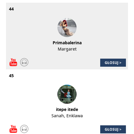
44
Primabalerina
Margaret
GŁOSUJ >
45
itepe itede
Sanah, Enklawa
GŁOSUJ >