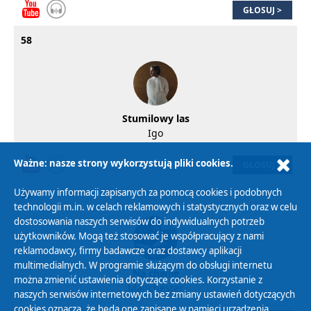
GŁOSUJ >
58
Stumilowy las
Igo
Ważne: nasze strony wykorzystują pliki cookies.
GŁOSUJ >
Używamy informacji zapisanych za pomocą cookies i podobnych
59
technologii m.in. w celach reklamowych i statystycznych oraz w celu
dostosowania naszych serwisów do indywidualnych potrzeb
użytkowników. Mogą też stosować je współpracujący z nami
reklamodawcy, firmy badawcze oraz dostawcy aplikacji
multimedialnych. W programie służącym do obsługi internetu
Na chwilę
można zmienić ustawienia dotyczące cookies. Korzystanie z
Manchester
naszych serwisów internetowych bez zmiany ustawień dotyczących
cookies oznacza, że będą one zapisane w pamięci urządzenia.