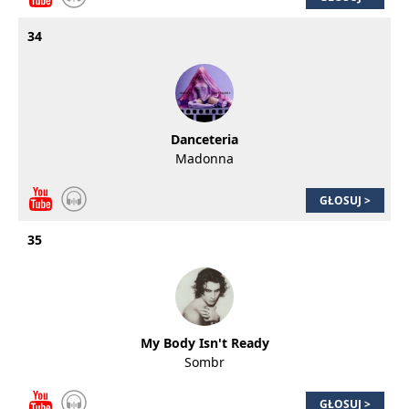
34
Danceteria
Madonna
GŁOSUJ >
35
My Body Isn't Ready
Sombr
GŁOSUJ >