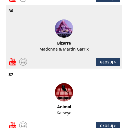
36
Bizarre
Madonna & Martin Garrix
GŁOSUJ >
37
Animal
Katseye
GŁOSUJ >