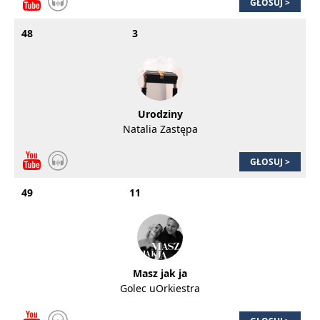
GŁOSUJ >
48
3
Urodziny
Natalia Zastępa
GŁOSUJ >
49
11
Masz jak ja
Golec uOrkiestra