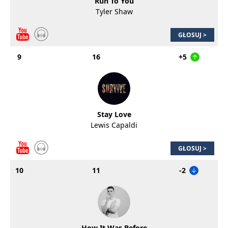
Run To You
Tyler Shaw
GŁOSUJ >
9
16
+5
Stay Love
Lewis Capaldi
GŁOSUJ >
10
11
-2
How It Was Before