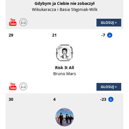
Gdybym ja Ciebie nie zobaczył
Wikukaracza i Basia Stępniak-Wilk
GŁOSUJ >
29
21
-7
Risk It All
Bruno Mars
GŁOSUJ >
30
4
-23