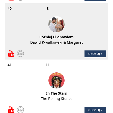
40
3
Później Ci opowiem
Dawid Kwiatkowski & Margaret
GŁOSUJ >
41
11
In The Stars
The Rolling Stones
GŁOSUJ >