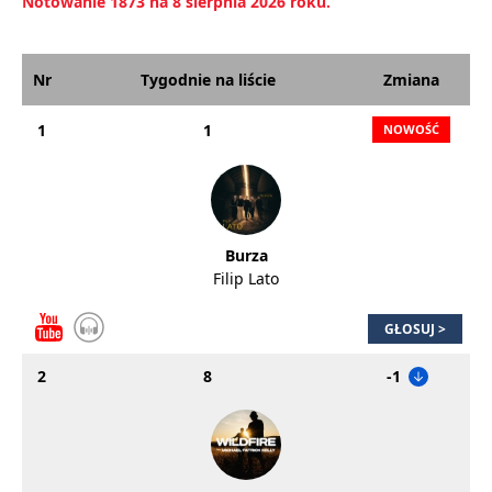
Notowanie 1873 na 8 sierpnia 2026 roku.
Nr
Tygodnie na liście
Zmiana
1
1
Burza
Filip Lato
GŁOSUJ >
2
8
-1