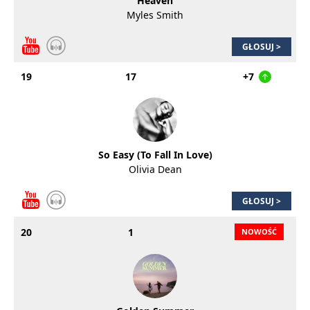
Heaven
Myles Smith
GŁOSUJ >
19
17
+7
So Easy (To Fall In Love)
Olivia Dean
GŁOSUJ >
20
1