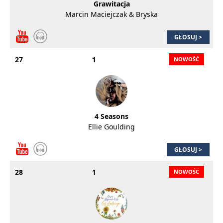
Grawitacja
Marcin Maciejczak & Bryska
GŁOSUJ >
27
1
4 Seasons
Ellie Goulding
GŁOSUJ >
28
1