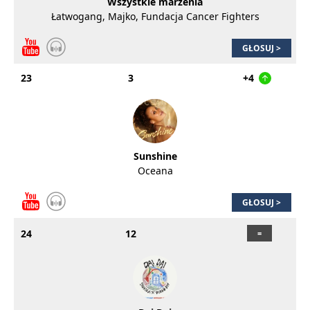
Wszystkie marzenia
Łatwogang, Majko, Fundacja Cancer Fighters
GŁOSUJ >
23
3
+4
Sunshine
Oceana
GŁOSUJ >
24
12