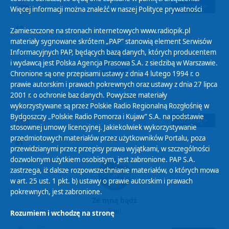
GŁOSUJ >
Więcej informacji można znaleźć w naszej
Polityce prywatności
60
Zamieszczone na stronach internetowych www.radiopik.pl
materiały sygnowane skrótem „PAP” stanowią element Serwisów
Informacyjnych PAP, będących bazą danych, których producentem
i wydawcą jest Polska Agencja Prasowa S.A. z siedzibą w Warszawie.
Chronione są one przepisami ustawy z dnia 4 lutego 1994 r. o
prawie autorskim i prawach pokrewnych oraz ustawy z dnia 27 lipca
Na błysk
2001 r. o ochronie baz danych. Powyższe materiały
Dawid Podsiadło
wykorzystywane są przez Polskie Radio Regionalną Rozgłośnię w
Bydgoszczy „Polskie Radio Pomorza i Kujaw” S.A. na podstawie
GŁOSUJ >
stosownej umowy licencyjnej. Jakiekolwiek wykorzystywanie
przedmiotowych materiałów przez użytkowników Portalu, poza
61
przewidzianymi przez przepisy prawa wyjątkami, w szczególności
dozwolonym użytkiem osobistym, jest zabronione. PAP S.A.
zastrzega, iż dalsze rozpowszechnianie materiałów, o których mowa
w art. 25 ust. 1 pkt. b) ustawy o prawie autorskim i prawach
pokrewnych, jest zabronione.
Ze mną bądź
Feel
Rozumiem i wchodzę na stronę