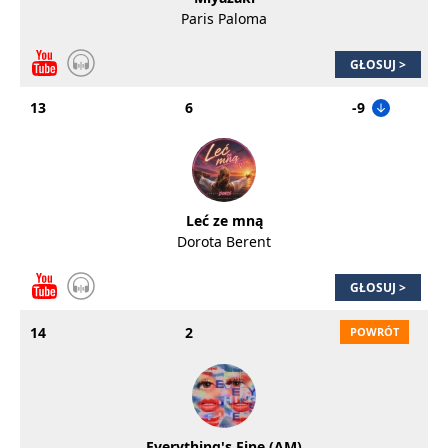
Paris Paloma
GŁOSUJ >
13
6
-9
Leć ze mną
Dorota Berent
GŁOSUJ >
14
2
Everything's Fine (AM)