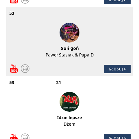
52
Goń goń
Paweł Stasiak & Papa D
GŁOSUJ >
53
21
Idzie lepsze
Dżem
GŁOSUJ >