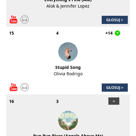
Alok & Jennifer Lopez
GŁOSUJ >
15
4
+14
Stupid Song
Olivia Rodrigo
GŁOSUJ >
16
3
Run Run River (Angels Above Me)