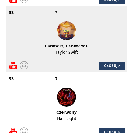
32
7
I Knew It, I Knew You
Taylor Swift
GŁOSUJ >
33
3
Czerwony
Half Light
GŁOSUJ >