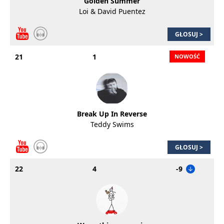
Golden Summer
Loi & David Puentez
GŁOSUJ >
21
1
Break Up In Reverse
Teddy Swims
GŁOSUJ >
22
4
-9