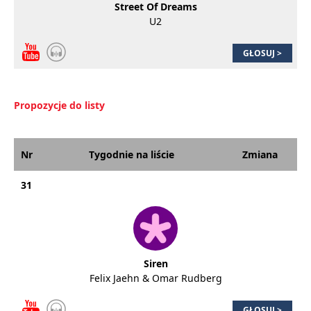
Street Of Dreams
U2
GŁOSUJ >
Propozycje do listy
Nr
Tygodnie na liście
Zmiana
31
Siren
Felix Jaehn & Omar Rudberg
GŁOSUJ >