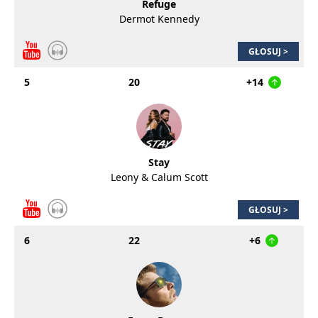
Refuge
Dermot Kennedy
GŁOSUJ >
5
20
+14
Stay
Leony & Calum Scott
GŁOSUJ >
6
22
+6