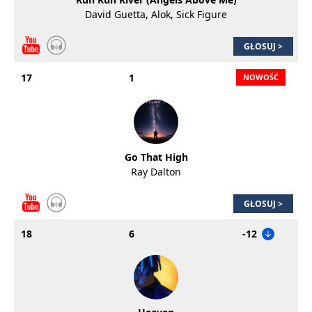
David Guetta, Alok, Sick Figure
GŁOSUJ >
17
1
Go That High
Ray Dalton
GŁOSUJ >
18
6
-12