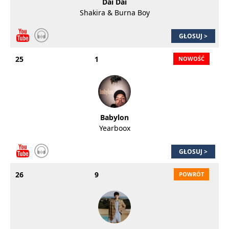
Dai Dai
Shakira & Burna Boy
GŁOSUJ >
25
1
Babylon
Yearboox
GŁOSUJ >
26
9