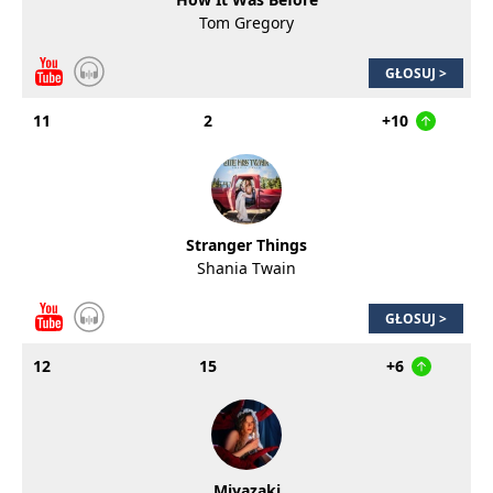
Tom Gregory
GŁOSUJ >
11
2
+10
Stranger Things
Shania Twain
GŁOSUJ >
12
15
+6
Miyazaki