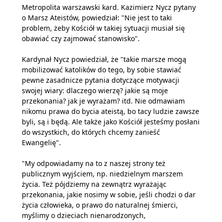
Metropolita warszawski kard. Kazimierz Nycz pytany
o Marsz Ateistów, powiedział: "Nie jest to taki
problem, żeby Kościół w takiej sytuacji musiał się
obawiać czy zajmować stanowisko".
Kardynał Nycz powiedział, że "takie marsze mogą
mobilizować katolików do tego, by sobie stawiać
pewne zasadnicze pytania dotyczące motywacji
swojej wiary: dlaczego wierzę? jakie są moje
przekonania? jak je wyrażam? itd. Nie odmawiam
nikomu prawa do bycia ateistą, bo tacy ludzie zawsze
byli, są i będą. Ale także jako Kościół jesteśmy posłani
do wszystkich, do których chcemy zanieść
Ewangelię".
"My odpowiadamy na to z naszej strony też
publicznym wyjściem, np. niedzielnym marszem
życia. Też pójdziemy na zewnątrz wyrażając
przekonania, jakie nosimy w sobie, jeśli chodzi o dar
życia człowieka, o prawo do naturalnej śmierci,
myślimy o dzieciach nienarodzonych,