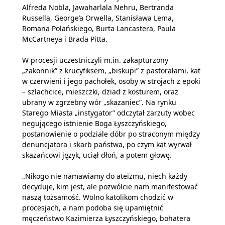
Alfreda Nobla, Jawaharlala Nehru, Bertranda
Russella, George’a Orwella, Stanisława Lema,
Romana Polańskiego, Burta Lancastera, Paula
McCartneya i Brada Pitta.
W procesji uczestniczyli m.in. zakapturzony
„zakonnik” z krucyfiksem, „biskupi” z pastorałami, kat
w czerwieni i jego pachołek, osoby w strojach z epoki
– szlachcice, mieszczki, dziad z kosturem, oraz
ubrany w zgrzebny wór „skazaniec”. Na rynku
Starego Miasta „instygator” odczytał zarzuty wobec
negującego istnienie Boga Łyszczyńskiego,
postanowienie o podziale dóbr po straconym między
denuncjatora i skarb państwa, po czym kat wyrwał
skazańcowi język, uciął dłoń, a potem głowę.
„Nikogo nie namawiamy do ateizmu, niech każdy
decyduje, kim jest, ale pozwólcie nam manifestować
naszą tożsamość. Wolno katolikom chodzić w
procesjach, a nam podoba się upamiętnić
męczeństwo Kazimierza Łyszczyńskiego, bohatera