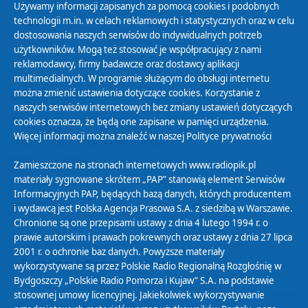
Używamy informacji zapisanych za pomocą cookies i podobnych
technologii m.in. w celach reklamowych i statystycznych oraz w celu
31
01
02
03
04
05
06
dostosowania naszych serwisów do indywidualnych potrzeb
użytkowników. Mogą też stosować je współpracujący z nami
reklamodawcy, firmy badawcze oraz dostawcy aplikacji
multimedialnych. W programie służącym do obsługi internetu
można zmienić ustawienia dotyczące cookies. Korzystanie z
Polityka Prywatności
naszych serwisów internetowych bez zmiany ustawień dotyczących
Zasady korzystania z Serwisu
cookies oznacza, że będą one zapisane w pamięci urządzenia.
Więcej informacji można znaleźć w naszej
Polityce prywatności
Organizacje Pożytku Publicznego
Cyfryzacja DAB+
Zamieszczone na stronach internetowych www.radiopik.pl
materiały sygnowane skrótem „PAP” stanowią element Serwisów
Polityka ochrony danych osobowych
Informacyjnych PAP, będących bazą danych, których producentem
Abonament
i wydawcą jest Polska Agencja Prasowa S.A. z siedzibą w Warszawie.
Zamówienia publiczne
Chronione są one przepisami ustawy z dnia 4 lutego 1994 r. o
prawie autorskim i prawach pokrewnych oraz ustawy z dnia 27 lipca
2001 r. o ochronie baz danych. Powyższe materiały
Biuletyn Informacji Publicznej
wykorzystywane są przez Polskie Radio Regionalną Rozgłośnię w
Bydgoszczy „Polskie Radio Pomorza i Kujaw” S.A. na podstawie
stosownej umowy licencyjnej. Jakiekolwiek wykorzystywanie