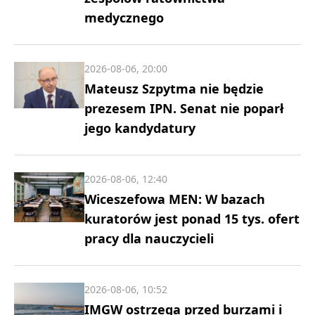
medycznego
2026-08-06, 20:00
Mateusz Szpytma nie będzie
prezesem IPN. Senat nie poparł
jego kandydatury
2026-08-06, 12:40
Wiceszefowa MEN: W bazach
kuratorów jest ponad 15 tys. ofert
pracy dla nauczycieli
2026-08-06, 10:52
IMGW ostrzega przed burzami i