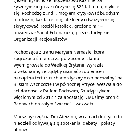
„Jeżeli myślicie, że męczeństwo Kazimierza
Łyszczyńskiego zakończyło się 325 lat temu, mylicie
się. Pochodzę z Indii, mogłem krytykować buddyzm,
hinduizm, każdą religię, ale kiedy odważyłem się
skrytykować Kościół katolicki, grożono mi” –
powiedział Sanal Edamaruku, prezes Indyjskiej
Organizacji Racjonalistów.
Pochodząca z Iranu Maryam Namazie, która
zagrożona śmiercią za porzucenie islamu
wyemigrowała do Wielkiej Brytanii, wyraziła
przekonanie, że „gdyby usunąć szubienice i
narzędzia tortur, ruch ateistyczny eksplodowałby” na
Bliskim Wschodzie i w północnej Afryce. Wezwała do
solidarności z Raifem Badawim, Saudyjczykiem
więzionym od 2012 r. za apostazję. „Musimy bronić
Badawich na całym świecie” – wezwała.
Marsz był częścią Dni Ateizmu, w ramach których do
niedzieli odbywają się spotkania, debaty i pokazy
filmów.