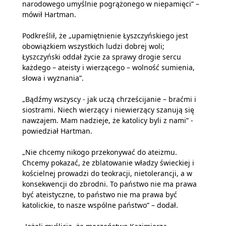
narodowego umyślnie pogrążonego w niepamięci” –
mówił Hartman.
Podkreślił, że „upamiętnienie Łyszczyńskiego jest
obowiązkiem wszystkich ludzi dobrej woli;
Łyszczyński oddał życie za sprawy drogie sercu
każdego – ateisty i wierzącego – wolność sumienia,
słowa i wyznania”.
„Bądźmy wszyscy - jak uczą chrześcijanie – braćmi i
siostrami. Niech wierzący i niewierzący szanują się
nawzajem. Mam nadzieje, że katolicy byli z nami” -
powiedział Hartman.
„Nie chcemy nikogo przekonywać do ateizmu.
Chcemy pokazać, że zblatowanie władzy świeckiej i
kościelnej prowadzi do teokracji, nietolerancji, a w
konsekwencji do zbrodni. To państwo nie ma prawa
być ateistyczne, to państwo nie ma prawa być
katolickie, to nasze wspólne państwo” – dodał.