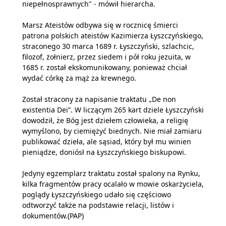
niepełnosprawnych" - mówił hierarcha.
Marsz Ateistów odbywa się w rocznicę śmierci
patrona polskich ateistów Kazimierza Łyszczyńskiego,
straconego 30 marca 1689 r. Łyszczyński, szlachcic,
filozof, żołnierz, przez siedem i pół roku jezuita, w
1685 r. został ekskomunikowany, ponieważ chciał
wydać córkę za mąż za krewnego.
Został stracony za napisanie traktatu „De non
existentia Dei”. W liczącym 265 kart dziele Łyszczyński
dowodził, że Bóg jest dziełem człowieka, a religię
wymyślono, by ciemiężyć biednych. Nie miał zamiaru
publikować dzieła, ale sąsiad, który był mu winien
pieniądze, doniósł na Łyszczyńskiego biskupowi.
Jedyny egzemplarz traktatu został spalony na Rynku,
kilka fragmentów pracy ocalało w mowie oskarżyciela,
poglądy Łyszczyńskiego udało się częściowo
odtworzyć także na podstawie relacji, listów i
dokumentów.(PAP)