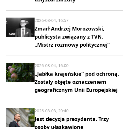
2026-08-04, 16:57
Zmarł Andrzej Morozowski,
publicysta związany z TVN.
„Mistrz rozmowy politycznej”
2026-08-04, 16:00
„Jabłka krajeńskie” pod ochroną.
Zostały objęte oznaczeniem
geograficznym Unii Europejskiej
2026-08-03, 20:40
Jest decyzja prezydenta. Trzy
osoby ułaskawione