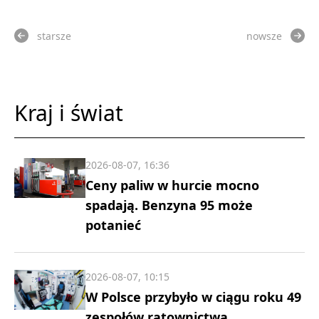
starsze
nowsze
Kraj i świat
2026-08-07, 16:36
Ceny paliw w hurcie mocno
spadają. Benzyna 95 może
potanieć
2026-08-07, 10:15
W Polsce przybyło w ciągu roku 49
zespołów ratownictwa