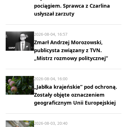
pociągiem. Sprawca z Czarlina
usłyszał zarzuty
2026-08-04, 16:57
Zmarł Andrzej Morozowski,
publicysta związany z TVN.
„Mistrz rozmowy politycznej”
2026-08-04, 16:00
„Jabłka krajeńskie” pod ochroną.
Zostały objęte oznaczeniem
geograficznym Unii Europejskiej
2026-08-03, 20:40