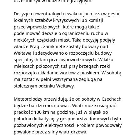
uczestniczyli w obozie integracyjnym.
Decyzje o ewentualnych ewakuacjach leżą w gestii
lokalnych sztabów kryzysowych lub komisji
przeciwpowodziowych, które mogą także
podejmować decyzje o ograniczeniu ruchu w
niektórych częściach miast. Taką decyzję podjęły
władze Pragi. Zamknięte zostały bulwary nad
Wełtawą i zdecydowano o rozpoczęciu budowy
specjalnych tam przeciwpowodziowych. W kilku
miejscach położonych tuż przy brzegach rzeki
rozpoczęto układanie worków z piaskiem. W sobotę
ma zostać w pełni wstrzymana żegluga na
stołecznym odcinku Wełtawy.
Meteorolodzy przewidują, że od soboty w Czechach
będzie bardzo mocno wiać. Wiatr może osiągnąć
prędkość 100 km na godzinę. Już w piątek po
południu kilka tysięcy gospodarstw domowych było
pozbawionych elektryczności. Problem powodowały
powalone przez silny wiatr drzewa.