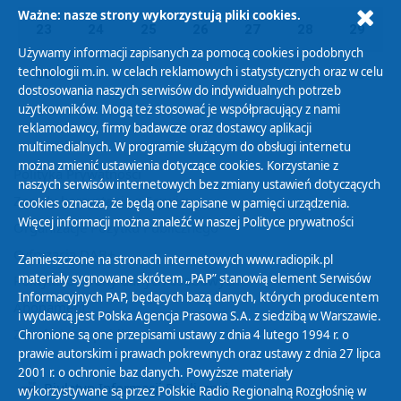
Ważne: nasze strony wykorzystują pliki cookies.
23
24
25
26
27
28
29
Używamy informacji zapisanych za pomocą cookies i podobnych
technologii m.in. w celach reklamowych i statystycznych oraz w celu
30
01
02
03
04
05
06
dostosowania naszych serwisów do indywidualnych potrzeb
użytkowników. Mogą też stosować je współpracujący z nami
reklamodawcy, firmy badawcze oraz dostawcy aplikacji
multimedialnych. W programie służącym do obsługi internetu
można zmienić ustawienia dotyczące cookies. Korzystanie z
Polityka Prywatności
naszych serwisów internetowych bez zmiany ustawień dotyczących
Zasady korzystania z Serwisu
cookies oznacza, że będą one zapisane w pamięci urządzenia.
Więcej informacji można znaleźć w naszej
Polityce prywatności
Organizacje Pożytku Publicznego
Cyfryzacja DAB+
Zamieszczone na stronach internetowych www.radiopik.pl
materiały sygnowane skrótem „PAP” stanowią element Serwisów
Polityka ochrony danych osobowych
Informacyjnych PAP, będących bazą danych, których producentem
Abonament
i wydawcą jest Polska Agencja Prasowa S.A. z siedzibą w Warszawie.
Zamówienia publiczne
Chronione są one przepisami ustawy z dnia 4 lutego 1994 r. o
prawie autorskim i prawach pokrewnych oraz ustawy z dnia 27 lipca
2001 r. o ochronie baz danych. Powyższe materiały
Biuletyn Informacji Publicznej
wykorzystywane są przez Polskie Radio Regionalną Rozgłośnię w