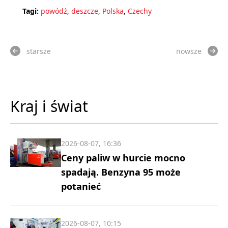
Tagi:
powódź
,
deszcze
,
Polska
,
Czechy
starsze
nowsze
Kraj i świat
2026-08-07, 16:36
Ceny paliw w hurcie mocno
spadają. Benzyna 95 może
potanieć
2026-08-07, 10:15