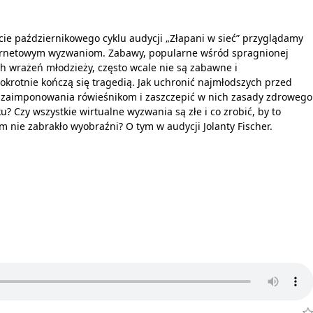
cie październikowego cyklu audycji „Złapani w sieć” przyglądamy
ternetowym wyzwaniom. Zabawy, popularne wśród spragnionej
 wrażeń młodzieży, często wcale nie są zabawne i
okrotnie kończą się tragedią. Jak uchronić najmłodszych przed
 zaimponowania rówieśnikom i zaszczepić w nich zasady zdrowego
u? Czy wszystkie wirtualne wyzwania są złe i co zrobić, by to
m nie zabrakło wyobraźni? O tym w audycji Jolanty Fischer.