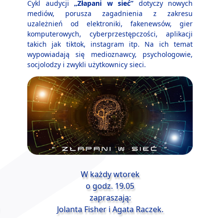
Cykl audycji
„Złapani w sieć”
dotyczy nowych
mediów, porusza zagadnienia z zakresu
uzależnień od elektroniki, fakenewsów, gier
komputerowych, cyberprzestępczości, aplikacji
l
takich jak tiktok, instagram itp. Na ich temat
wypowiadają się medioznawcy, psychologowie,
socjolodzy i zwykli użytkownicy sieci.
W każdy wtorek
o godz. 19.05
zapraszają:
Jolanta Fisher i Agata Raczek.