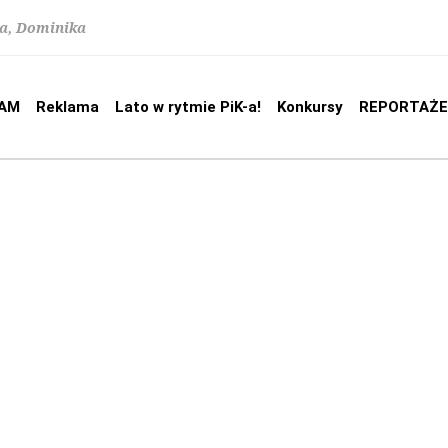
na, Dominika
AM
Reklama
Lato w rytmie PiK-a!
Konkursy
REPORTAŻE