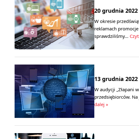
20 grudnia 2022
W okresie przedświ
reklamach promocje 
sprawdziliśmy…
Czyt
13 grudnia 2022
W audycji „Złapani w
przedsiębiorców. Na 
dalej »