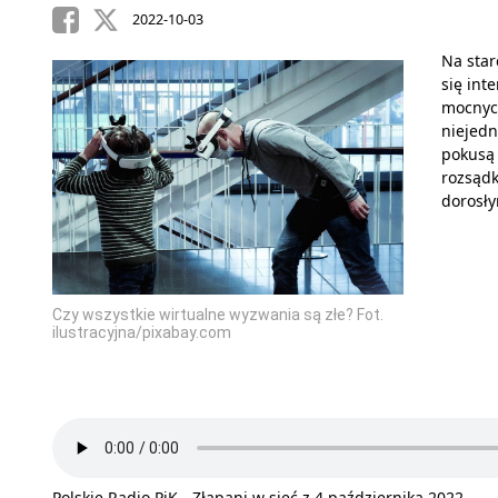
2022-10-03
Na star
się in
mocnych
niejedn
pokusą
rozsądk
dorosły
Czy wszystkie wirtualne wyzwania są złe? Fot.
ilustracyjna/pixabay.com
Polskie Radio PiK - Złapani w sieć z 4 października 2022