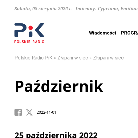
Sobota, 08 sierpnia 2026 r. Imieniny: Cypriana, Emilia
Wiadomości
PROGR
Polskie Radio PiK
Złapani w sieć
Złapani w sieć
Październik
2022-11-01
25 października 2022