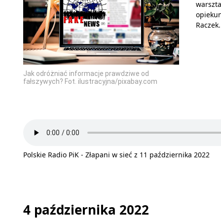
warszta
opiekun
Raczek.
Jak odróżniać informacje prawdziwe od
fałszywych? Fot. ilustracyjna/pixabay.com
Polskie Radio PiK - Złapani w sieć z 11 października 2022
4 października 2022