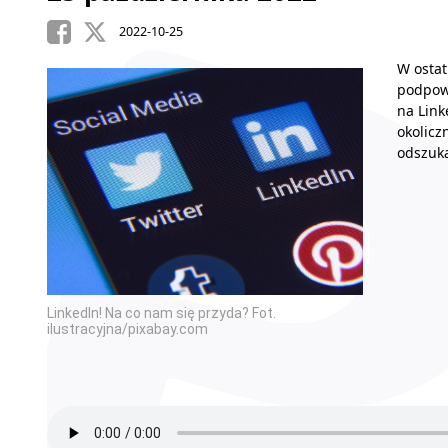
2022-10-25
W ostat
podpowi
na Link
okolicz
odszuka
LinkedIn! Na co nam się przyda? Fot.
ilustracyjna/pixabay.com