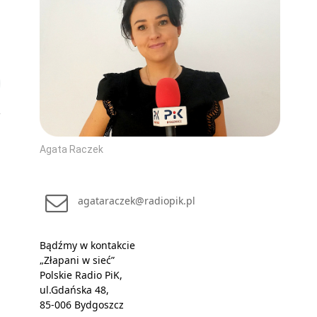
Agata Raczek
agataraczek@radiopik.pl
Bądźmy w kontakcie
„Złapani w sieć”
Polskie Radio PiK,
ul.Gdańska 48,
85-006 Bydgoszcz