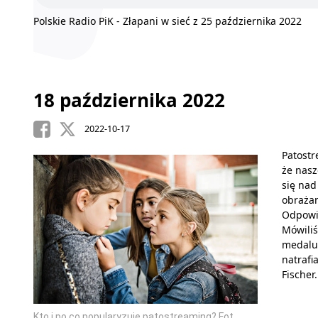
Polskie Radio PiK - Złapani w sieć z 25 października 2022
18 października 2022
2022-10-17
Patostr
że nasz
się nad
obrażan
Odpowie
Mówiliś
medalu”
natrafi
Fischer.
Kto i po co popularyzuje patostreaming? Fot.