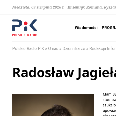
Niedziela, 09 sierpnia 2026 r. Imieniny: Romana, Rysza
Wiadomości
PROGR
Polskie Radio PiK
O nas
Dziennikarze
Redakcja Info
Radosław Jagieł
Mam 32 
studiow
szukało
opowiad
akcepta