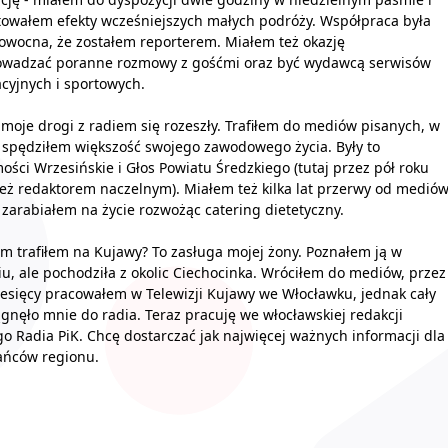
owałem efekty wcześniejszych małych podróży. Współpraca była
 owocna, że zostałem reporterem. Miałem też okazję
owadzać poranne rozmowy z gośćmi oraz być wydawcą serwisów
cyjnych i sportowych.
 moje drogi z radiem się rozeszły. Trafiłem do mediów pisanych, w
 spędziłem większość swojego zawodowego życia. Były to
ści Wrzesińskie i Głos Powiatu Średzkiego (tutaj przez pół roku
eż redaktorem naczelnym). Miałem też kilka lat przerwy od medió
 zarabiałem na życie rozwożąc catering dietetyczny.
em trafiłem na Kujawy? To zasługa mojej żony. Poznałem ją w
u, ale pochodziła z okolic Ciechocinka. Wróciłem do mediów, przez
iesięcy pracowałem w Telewizji Kujawy we Włocławku, jednak cały
ągnęło mnie do radia. Teraz pracuję we włocławskiej redakcji
go Radia PiK. Chcę dostarczać jak najwięcej ważnych informacji dla
ańców regionu.