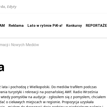
rda, Edyty
AM
Reklama
Lato w rytmie PiK-a!
Konkursy
REPORTAŻE
rmacji i Nowych Mediów
a
lata i pochodzę z Wielkopolski. Do mediów trafiłem podczas
ania turystyki i rekreacji na poznańskiej AWF. Radio Września
 wtedy pomysłów na audycje - zgłosiłem się z pomysłem, chciałem
ać o ciekawych miejscach w regionie. Propozycja uzyskała
cję - miałem do dyspozycji dwie godziny w niedzielnym paśmie i