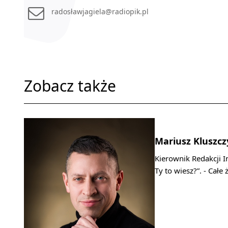
radosławjagiela@radiopik.pl
Zobacz także
Mariusz Kluszcz
Kierownik Redakcji I
Ty to wiesz?”. - Całe