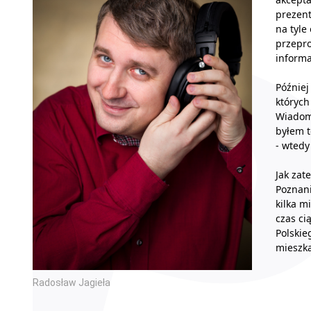
prezent
na tyle
przepr
informa
Później
których
Wiadomo
byłem t
- wtedy
Jak zat
Poznani
kilka m
czas ci
Polskie
mieszk
Radosław Jagieła