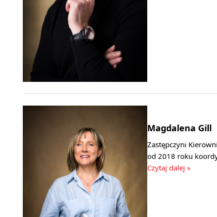
Magdalena Gill
Zastępczyni Kierown
od 2018 roku koord
Czytaj dalej »