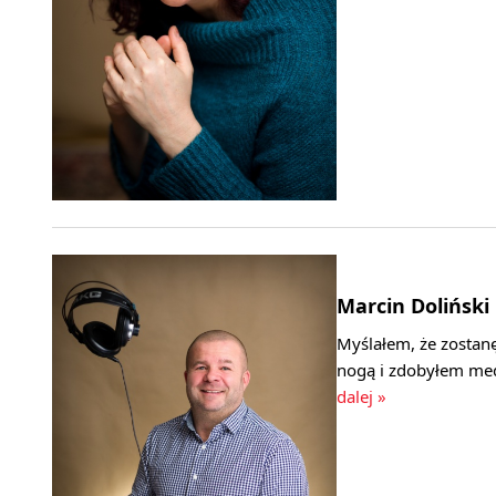
Marcin Doliński
Myślałem, że zostanę
nogą i zdobyłem med
dalej »