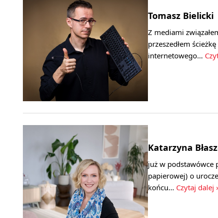
Tomasz Bielicki
Z mediami związałem
przeszedłem ścieżkę
internetowego…
Czyt
Katarzyna Błasz
już w podstawówce p
papierowej) o urocze
końcu…
Czytaj dalej 