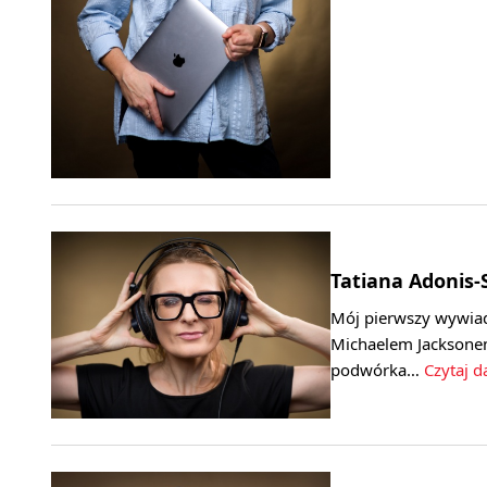
Tatiana Adonis
Mój pierwszy wywiad
Michaelem Jacksonem
podwórka…
Czytaj da