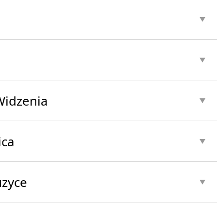
Widzenia
ica
uzyce