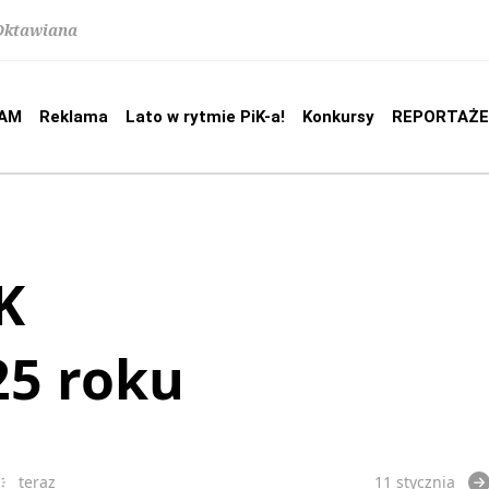
 Oktawiana
AM
Reklama
Lato w rytmie PiK-a!
Konkursy
REPORTAŻE
K
25 roku
teraz
11 stycznia