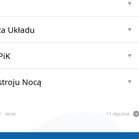
za Układu
PiK
stroju Nocą
teraz
11 stycznia