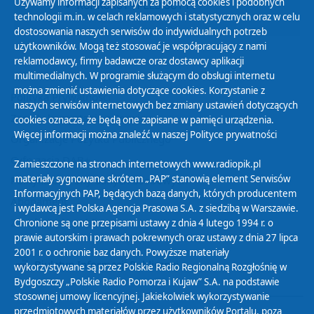
Używamy informacji zapisanych za pomocą cookies i podobnych
KONKURSY I PLEBISCYTY
technologii m.in. w celach reklamowych i statystycznych oraz w celu
dostosowania naszych serwisów do indywidualnych potrzeb
użytkowników. Mogą też stosować je współpracujący z nami
reklamodawcy, firmy badawcze oraz dostawcy aplikacji
multimedialnych. W programie służącym do obsługi internetu
można zmienić ustawienia dotyczące cookies. Korzystanie z
Polityka Prywatności
naszych serwisów internetowych bez zmiany ustawień dotyczących
Zasady korzystania z Serwisu
cookies oznacza, że będą one zapisane w pamięci urządzenia.
Więcej informacji można znaleźć w naszej
Polityce prywatności
Organizacje Pożytku Publicznego
Cyfryzacja DAB+
Zamieszczone na stronach internetowych www.radiopik.pl
materiały sygnowane skrótem „PAP” stanowią element Serwisów
Polityka ochrony danych osobowych
Informacyjnych PAP, będących bazą danych, których producentem
Abonament
i wydawcą jest Polska Agencja Prasowa S.A. z siedzibą w Warszawie.
Zamówienia publiczne
Chronione są one przepisami ustawy z dnia 4 lutego 1994 r. o
prawie autorskim i prawach pokrewnych oraz ustawy z dnia 27 lipca
2001 r. o ochronie baz danych. Powyższe materiały
Biuletyn Informacji Publicznej
wykorzystywane są przez Polskie Radio Regionalną Rozgłośnię w
Bydgoszczy „Polskie Radio Pomorza i Kujaw” S.A. na podstawie
stosownej umowy licencyjnej. Jakiekolwiek wykorzystywanie
przedmiotowych materiałów przez użytkowników Portalu, poza