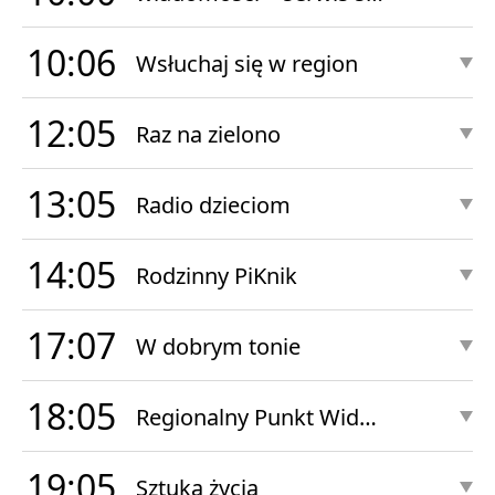
10:06
Wsłuchaj się w region
12:05
Raz na zielono
13:05
Radio dzieciom
14:05
Rodzinny PiKnik
17:07
W dobrym tonie
18:05
Regionalny Punkt Widzenia
19:05
Sztuka życia