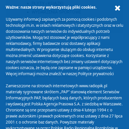
PŁYTY i KSIĄŻKI
Ważne: nasze strony wykorzystują pliki cookies.
WYDARZENIA SPORTOWE
Używamy informacji zapisanych za pomocą cookies i podobnych
KONKURSY I PLEBISCYTY
technologii m.in. w celach reklamowych i statystycznych oraz w celu
dostosowania naszych serwisów do indywidualnych potrzeb
użytkowników. Mogą też stosować je współpracujący z nami
reklamodawcy, firmy badawcze oraz dostawcy aplikacji
multimedialnych. W programie służącym do obsługi internetu
można zmienić ustawienia dotyczące cookies. Korzystanie z
Polityka Prywatności
naszych serwisów internetowych bez zmiany ustawień dotyczących
Zasady korzystania z Serwisu
cookies oznacza, że będą one zapisane w pamięci urządzenia.
Więcej informacji można znaleźć w naszej
Polityce prywatności
Organizacje Pożytku Publicznego
Cyfryzacja DAB+
Zamieszczone na stronach internetowych www.radiopik.pl
materiały sygnowane skrótem „PAP” stanowią element Serwisów
Polityka ochrony danych osobowych
Informacyjnych PAP, będących bazą danych, których producentem
Abonament
i wydawcą jest Polska Agencja Prasowa S.A. z siedzibą w Warszawie.
Zamówienia publiczne
Chronione są one przepisami ustawy z dnia 4 lutego 1994 r. o
prawie autorskim i prawach pokrewnych oraz ustawy z dnia 27 lipca
2001 r. o ochronie baz danych. Powyższe materiały
Biuletyn Informacji Publicznej
wykorzystywane są przez Polskie Radio Regionalną Rozgłośnię w