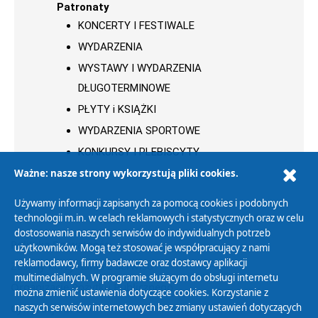
Patronaty
KONCERTY I FESTIWALE
WYDARZENIA
WYSTAWY I WYDARZENIA
DŁUGOTERMINOWE
PŁYTY i KSIĄŻKI
WYDARZENIA SPORTOWE
KONKURSY I PLEBISCYTY
Ważne: nasze strony wykorzystują pliki cookies.
Używamy informacji zapisanych za pomocą cookies i podobnych
technologii m.in. w celach reklamowych i statystycznych oraz w celu
dostosowania naszych serwisów do indywidualnych potrzeb
Polityka Prywatności
użytkowników. Mogą też stosować je współpracujący z nami
reklamodawcy, firmy badawcze oraz dostawcy aplikacji
Zasady korzystania z Serwisu
multimedialnych. W programie służącym do obsługi internetu
Organizacje Pożytku Publicznego
można zmienić ustawienia dotyczące cookies. Korzystanie z
Cyfryzacja DAB+
naszych serwisów internetowych bez zmiany ustawień dotyczących