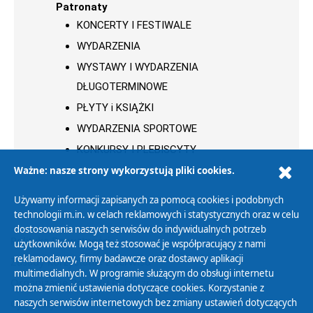
Patronaty
KONCERTY I FESTIWALE
WYDARZENIA
WYSTAWY I WYDARZENIA
DŁUGOTERMINOWE
PŁYTY i KSIĄŻKI
WYDARZENIA SPORTOWE
KONKURSY I PLEBISCYTY
Ważne: nasze strony wykorzystują pliki cookies.
Używamy informacji zapisanych za pomocą cookies i podobnych
technologii m.in. w celach reklamowych i statystycznych oraz w celu
dostosowania naszych serwisów do indywidualnych potrzeb
Polityka Prywatności
użytkowników. Mogą też stosować je współpracujący z nami
reklamodawcy, firmy badawcze oraz dostawcy aplikacji
Zasady korzystania z Serwisu
multimedialnych. W programie służącym do obsługi internetu
Organizacje Pożytku Publicznego
można zmienić ustawienia dotyczące cookies. Korzystanie z
Cyfryzacja DAB+
naszych serwisów internetowych bez zmiany ustawień dotyczących