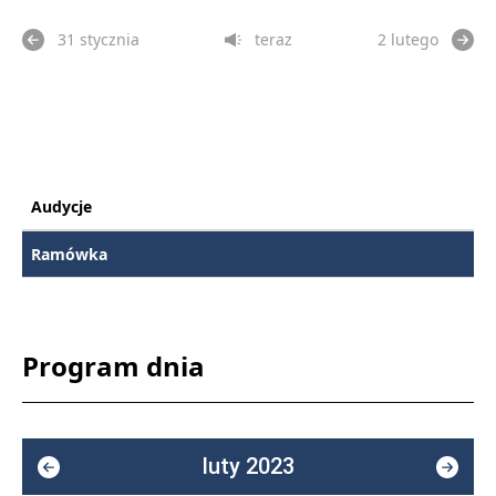
31 stycznia
teraz
2 lutego
Audycje
Ramówka
Program dnia
luty 2023