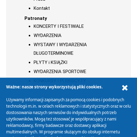
Kontakt
Patronaty
KONCERTY I FESTIWALE
WYDARZENIA
WYSTAWY I WYDARZENIA
DŁUGOTERMINOWE
PŁYTY i KSIĄŻKI
WYDARZENIA SPORTOWE
KONKURSY I PLEBISCYTY
Ważne: nasze strony wykorzystują pliki cookies.
Używamy informacji zapisanych za pomocą cookies i podobnych
technologii m.in. w celach reklamowych i statystycznych oraz w celu
dostosowania naszych serwisów do indywidualnych potrzeb
użytkowników. Mogą też stosować je współpracujący z nami
Polityka Prywatności
reklamodawcy, firmy badawcze oraz dostawcy aplikacji
Zasady korzystania z Serwisu
multimedialnych. W programie służącym do obsługi internetu