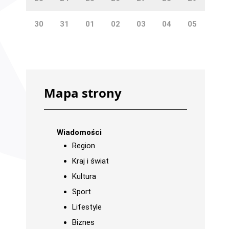
30
31
01
02
03
04
05
Mapa strony
Wiadomości
Region
Kraj i świat
Kultura
Sport
Lifestyle
Biznes