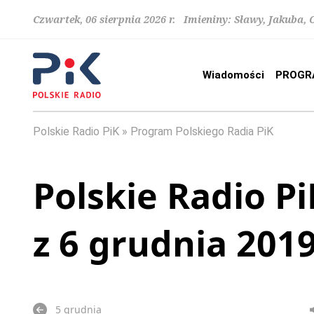
Czwartek, 06 sierpnia 2026 r. Imieniny: Sławy, Jakuba,
Wiadomości
PROGR
Polskie Radio PiK
Program Polskiego Radia PiK
Polskie Radio Pi
z 6 grudnia 201
5 grudnia