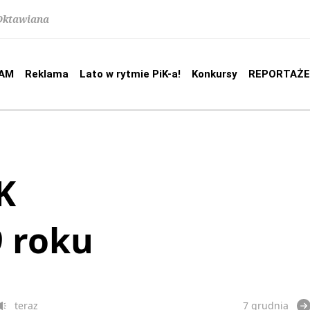
 Oktawiana
AM
Reklama
Lato w rytmie PiK-a!
Konkursy
REPORTAŻE
K
9 roku
teraz
7 grudnia