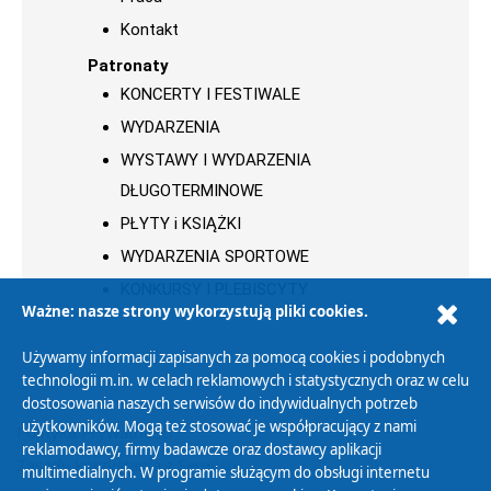
Kontakt
Patronaty
KONCERTY I FESTIWALE
WYDARZENIA
WYSTAWY I WYDARZENIA
DŁUGOTERMINOWE
PŁYTY i KSIĄŻKI
WYDARZENIA SPORTOWE
KONKURSY I PLEBISCYTY
Ważne: nasze strony wykorzystują pliki cookies.
Używamy informacji zapisanych za pomocą cookies i podobnych
technologii m.in. w celach reklamowych i statystycznych oraz w celu
dostosowania naszych serwisów do indywidualnych potrzeb
użytkowników. Mogą też stosować je współpracujący z nami
Polityka Prywatności
reklamodawcy, firmy badawcze oraz dostawcy aplikacji
Zasady korzystania z Serwisu
multimedialnych. W programie służącym do obsługi internetu