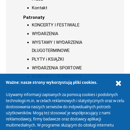
Kontakt
Patronaty
KONCERTY I FESTIWALE
WYDARZENIA
WYSTAWY I WYDARZENIA
DŁUGOTERMINOWE
PŁYTY i KSIĄŻKI
WYDARZENIA SPORTOWE
KONKURSY I PLEBISCYTY
Ważne: nasze strony wykorzystują pliki cookies.
Używamy informacji zapisanych za pomocą cookies i podobnych
technologii m.in. w celach reklamowych i statystycznych oraz w celu
dostosowania naszych serwisów do indywidualnych potrzeb
użytkowników. Mogą też stosować je współpracujący z nami
Polityka Prywatności
reklamodawcy, firmy badawcze oraz dostawcy aplikacji
Zasady korzystania z Serwisu
multimedialnych. W programie służącym do obsługi internetu