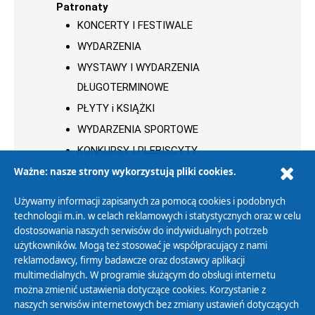
Patronaty
KONCERTY I FESTIWALE
WYDARZENIA
WYSTAWY I WYDARZENIA
DŁUGOTERMINOWE
PŁYTY i KSIĄŻKI
WYDARZENIA SPORTOWE
KONKURSY I PLEBISCYTY
Ważne: nasze strony wykorzystują pliki cookies.
Używamy informacji zapisanych za pomocą cookies i podobnych
technologii m.in. w celach reklamowych i statystycznych oraz w celu
dostosowania naszych serwisów do indywidualnych potrzeb
Polityka Prywatności
użytkowników. Mogą też stosować je współpracujący z nami
reklamodawcy, firmy badawcze oraz dostawcy aplikacji
Zasady korzystania z Serwisu
multimedialnych. W programie służącym do obsługi internetu
Organizacje Pożytku Publicznego
można zmienić ustawienia dotyczące cookies. Korzystanie z
Cyfryzacja DAB+
naszych serwisów internetowych bez zmiany ustawień dotyczących