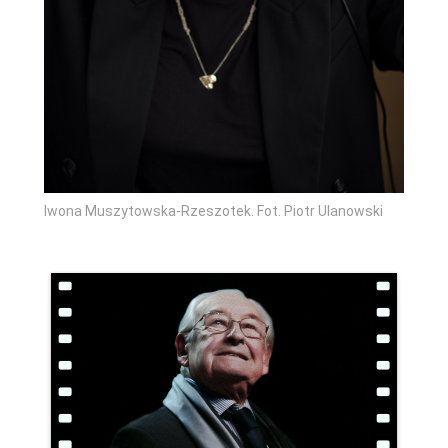
Iwona Muszytowska-Rzeszotek. Fot. Piotr Ulanowski