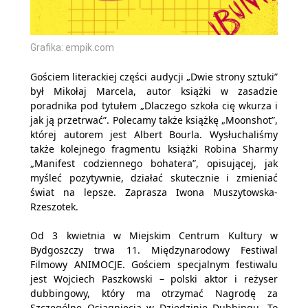
Grafik
Grafika: empik.com
Gościem literackiej części audycji „Dwie strony sztuki”
był Mikołaj Marcela, autor książki w zasadzie
poradnika pod tytułem „Dlaczego szkoła cię wkurza i
jak ją przetrwać”. Polecamy także książkę „Moonshot”,
której autorem jest Albert Bourla. Wysłuchaliśmy
także kolejnego fragmentu książki Robina Sharmy
„Manifest codziennego bohatera”, opisującej, jak
myśleć pozytywnie, działać skutecznie i zmieniać
świat na lepsze. Zaprasza Iwona Muszytowska-
Rzeszotek.
Od 3 kwietnia w Miejskim Centrum Kultury w
Bydgoszczy trwa 11. Międzynarodowy Festiwal
Filmowy ANIMOCJE. Gościem specjalnym festiwalu
jest Wojciech Paszkowski – polski aktor i reżyser
dubbingowy, który ma otrzymać Nagrodę za
Szczególne Osiągnięcia w Dziedzinie Dubbingu. To