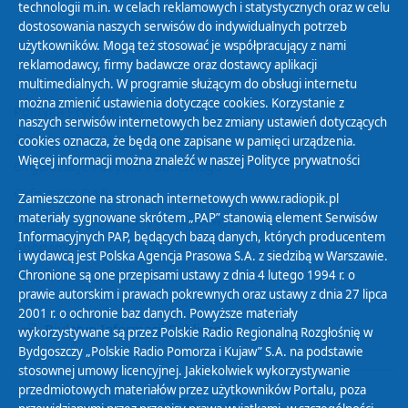
technologii m.in. w celach reklamowych i statystycznych oraz w celu
dostosowania naszych serwisów do indywidualnych potrzeb
użytkowników. Mogą też stosować je współpracujący z nami
reklamodawcy, firmy badawcze oraz dostawcy aplikacji
multimedialnych. W programie służącym do obsługi internetu
można zmienić ustawienia dotyczące cookies. Korzystanie z
Polityka Prywatności
naszych serwisów internetowych bez zmiany ustawień dotyczących
Zasady korzystania z Serwisu
cookies oznacza, że będą one zapisane w pamięci urządzenia.
Więcej informacji można znaleźć w naszej
Polityce prywatności
Organizacje Pożytku Publicznego
Cyfryzacja DAB+
Zamieszczone na stronach internetowych www.radiopik.pl
materiały sygnowane skrótem „PAP” stanowią element Serwisów
Polityka ochrony danych osobowych
Informacyjnych PAP, będących bazą danych, których producentem
Abonament
i wydawcą jest Polska Agencja Prasowa S.A. z siedzibą w Warszawie.
Zamówienia publiczne
Chronione są one przepisami ustawy z dnia 4 lutego 1994 r. o
prawie autorskim i prawach pokrewnych oraz ustawy z dnia 27 lipca
2001 r. o ochronie baz danych. Powyższe materiały
Biuletyn Informacji Publicznej
wykorzystywane są przez Polskie Radio Regionalną Rozgłośnię w
Bydgoszczy „Polskie Radio Pomorza i Kujaw” S.A. na podstawie
stosownej umowy licencyjnej. Jakiekolwiek wykorzystywanie
przedmiotowych materiałów przez użytkowników Portalu, poza