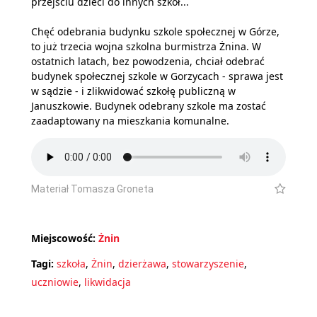
przejściu dzieci do innych szkół...
Chęć odebrania budynku szkole społecznej w Górze,
to już trzecia wojna szkolna burmistrza Żnina. W
ostatnich latach, bez powodzenia, chciał odebrać
budynek społecznej szkole w Gorzycach - sprawa jest
w sądzie - i zlikwidować szkołę publiczną w
Januszkowie. Budynek odebrany szkole ma zostać
zaadaptowany na mieszkania komunalne.
Materiał Tomasza Groneta
Miejscowość:
Żnin
Tagi:
szkoła
,
Żnin
,
dzierżawa
,
stowarzyszenie
,
uczniowie
,
likwidacja