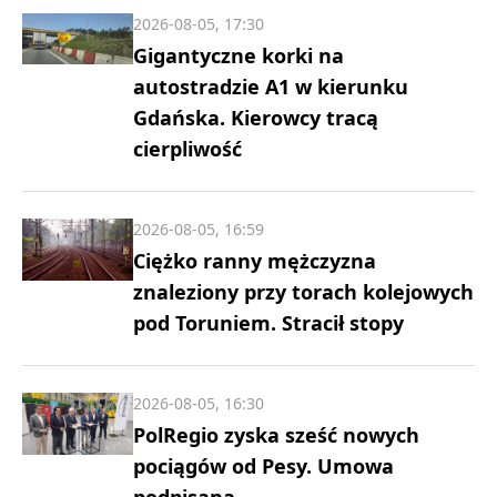
2026-08-05, 17:30
Gigantyczne korki na
autostradzie A1 w kierunku
Gdańska. Kierowcy tracą
cierpliwość
2026-08-05, 16:59
Ciężko ranny mężczyzna
znaleziony przy torach kolejowych
pod Toruniem. Stracił stopy
2026-08-05, 16:30
PolRegio zyska sześć nowych
pociągów od Pesy. Umowa
podpisana