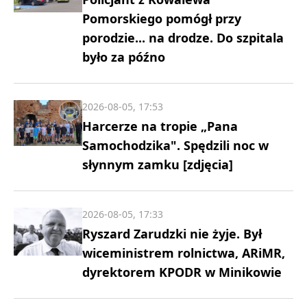
Pomorskiego pomógł przy
porodzie... na drodze. Do szpitala
było za późno
2026-08-05, 17:53
Harcerze na tropie „Pana
Samochodzika". Spędzili noc w
słynnym zamku [zdjęcia]
2026-08-05, 17:33
Ryszard Zarudzki nie żyje. Był
wiceministrem rolnictwa, ARiMR,
dyrektorem KPODR w Minikowie