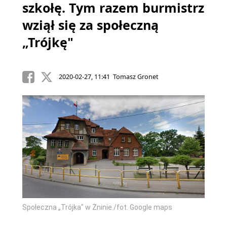
szkołę. Tym razem burmistrz
wziął się za społeczną
„Trójkę"
2020-02-27, 11:41 Tomasz Gronet
Społeczna „Trójka" w Żninie./fot. Google maps