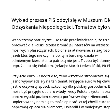
Wykład prezesa PiS odbył się w Muzeum Di
Odzyskania Niepodległości. Tematów było w
Współczesny patriotyzm: - To takie przeświadczenie, że trz
pracować dla Polski, trzeba bronić jej interesów na wszystk
możliwych płaszczyznach, bo one są atakowane, są zagrożo
Jeżeli ktoś tego nie czyni albo, tym bardziej, działa w
odmiennym kierunku, to patriotą nie jest. Trzeba być dumn
tego, że jest się Polakiem. (relacja: Marek Ledwosiński, PR P
Przyjęcie euro: - Chodzi o to, żeby wszystkie stronnictwa się
jasno wypowiedziały na ten temat. Przyjęcie euro w tej chwi
jest w oczywisty sposób szkodliwy dla polskiej gospodarki. 
może być przyjęte dopiero wtedy, kiedy Polska uzyska nap
bardzo wysoki poziom rozwoju porównywalny z Niemcami.
Dopiero wtedy nam się to może opłacać. W tej chwili euro t
naprawdę opłaca się Niemcom, Holandii i w mniejszym sto