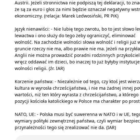
Austrii. Jeżeli stronnictwa nie podpiszą tej deklaracji, to zna
że są za euro i głos za nimi będzie oznaczał negatywny wst
ekonomiczny. (relacja: Marek Ledwosiński, PR PiK)
Język nienawiści: - Nie lubię tego zwrotu, bo to jest słowo le
lewactwa i ono służy do tego żeby ograniczyć, eliminować
wolność. Na zachodzie wolności słowa wolność i religii już 
gruncie rzeczy nie ma, albo prawie nie ma. Jeżeli na przykł
Anglii nie można prowadzić poradni rodzinnych przykoście
wręcz oddawać im dzieci, bo inaczej to już byłyby instytuc
wolności religii. (źr. IAR)
Korzenie państwa: - Niezależnie od tego, czy ktoś jest wier
kultura w wyrosła chrześcijaństwa, i nie ma żadnej innej 
wartości, niż ten który wyrasta z chrześcijaństwo, a którego 
pozycji kościoła katolickiego w Polsce ma charakter po prostu
NATO, UE: - Polska musi być suwerenna w NATO i w UE, tego 
wymiary polityki zewnętrznej państwa, czyli wymiar bezpie
przynależności tego się zrealizować nie da. (IAR)