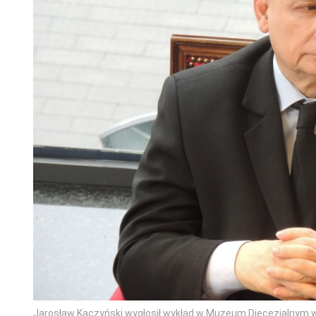
Jarosław Kaczyński wygłosił wykład w Muzeum Diecezjalnym w