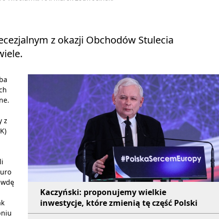
ecezjalnym z okazji Obchodów Stulecia
iele.
eba
ich
ne.
y z
iK)
li
Euro
rawdę
Kaczyński: proponujemy wielkie
inwestycje, które zmienią tę część Polski
ak
pniu