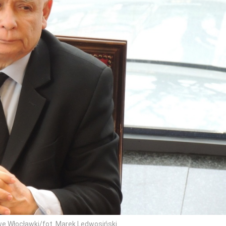
e Włocławki/fot. Marek Ledwosiński