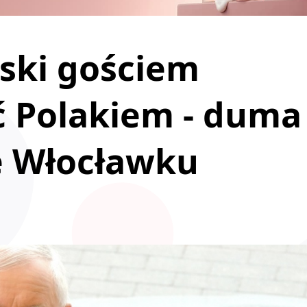
ski gościem
ć Polakiem - duma
e Włocławku