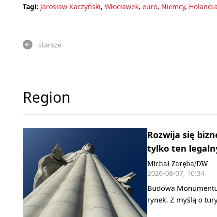
Tagi:
Jarosław Kaczyński
,
Włocławek
,
euro
,
Niemcy
,
Holandi
starsze
Region
Rozwija się biz
tylko ten legaln
Michał Zaręba/DW
2026-08-07, 10:34
Budowa Monumentu Ma
rynek. Z myślą o tu