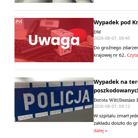
Wypadek pod Kr
DW
2026-08-07, 09:45
Do groźnego zdarzen
krajowej nr 62.
Czyta
Wypadek na tere
poszkodowanych 
Dorota Witt/Damian 
2026-08-07, 09:12
W szpitalu zmarł je
zakładu doszło do 
dalej »