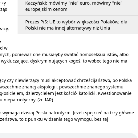
Kaczyński: mówimy "nie" euro, mówimy "nie"
czy
europejskim cenom
rząs
Prezes PiS: UE to wybór większości Polaków, dla
Polski nie ma innej alternatywy niż Unia
wicy,
w
ad w
lnych, ponieważ one musiałyby swatać homoseksualistów, albo
je wykluczające, dyskryminujących kogoś, to wobec tego nie ma
zący czy niewierzący musi akceptować chrześcijaństwo, bo Polska
powszechnie znanej aksjologii, powszechnie znanego systemu
głosicielem, dzierżycielem jest kościół katolicki. Kwestionowanie
 niepatriotyczny. (źr. IAR)
wymaga dzisiaj Polski patriotyzm. Jeżeli spojrzeć na trzy główne
czeństwa, to z punktu widzenia tego wymogu, bez tej