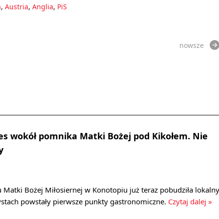
a
,
Austria
,
Anglia
,
PiS
nowsze
nes wokół pomnika Matki Bożej pod Kikołem. Nie
y
tki Bożej Miłosiernej w Konotopiu już teraz pobudziła lokaln
rystach powstały pierwsze punkty gastronomiczne.
Czytaj dalej »