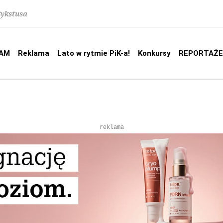
Sykstusa
AM
Reklama
Lato w rytmie PiK-a!
Konkursy
REPORTAŻE
reklama