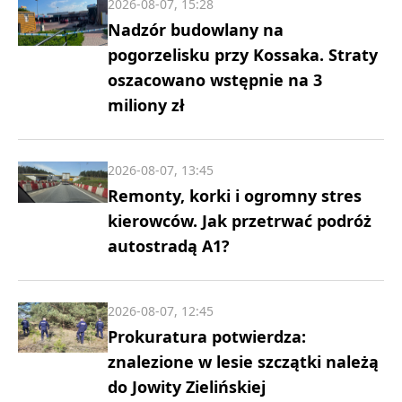
2026-08-07, 15:28
Nadzór budowlany na
pogorzelisku przy Kossaka. Straty
oszacowano wstępnie na 3
miliony zł
2026-08-07, 13:45
Remonty, korki i ogromny stres
kierowców. Jak przetrwać podróż
autostradą A1?
2026-08-07, 12:45
Prokuratura potwierdza:
znalezione w lesie szczątki należą
do Jowity Zielińskiej