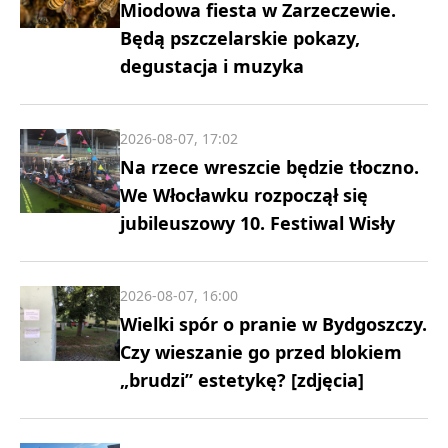
Miodowa fiesta w Zarzeczewie.
Będą pszczelarskie pokazy,
degustacja i muzyka
2026-08-07, 17:02
Na rzece wreszcie będzie tłoczno.
We Włocławku rozpoczął się
jubileuszowy 10. Festiwal Wisły
2026-08-07, 16:00
Wielki spór o pranie w Bydgoszczy.
Czy wieszanie go przed blokiem
„brudzi” estetykę? [zdjęcia]