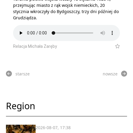
przejmując miasto z rąk wojsk niemieckich, 20
stycznia wkroczyły do Bydgoszczy, trzy dni później do
Grudziądza.
Relacja Michała Zaręby
starsze
nowsze
Region
2026-08-07, 17:38