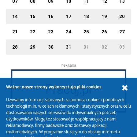
07
08
09
10
11
12
13
14
15
16
17
18
19
20
21
22
23
24
25
26
27
28
29
30
31
01
02
03
reklama
Ważne: nasze strony wykorzystują pliki cookies.
Używamy informacji zapisanych za pomocą cookies i podobnych
technologii m.in. w celach reklamowych i statystycznych oraz w celu
dostosowania naszych serwisów do indywidualnych potrzeb
użytkowników. Mogą też stosować je współpracujący z nami
reklamodawcy, firmy badawcze oraz dostawcy aplikacji
multimedialnych. W programie służącym do obsługi internetu