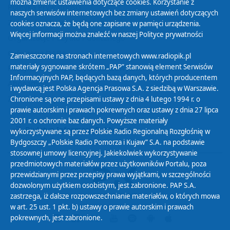
można zmienić ustawienia dotyczące cookies. Korzystanie z
Polityka Prywatności
naszych serwisów internetowych bez zmiany ustawień dotyczących
Zasady korzystania z Serwisu
cookies oznacza, że będą one zapisane w pamięci urządzenia.
Więcej informacji można znaleźć w naszej
Polityce prywatności
Organizacje Pożytku Publicznego
Cyfryzacja DAB+
Zamieszczone na stronach internetowych www.radiopik.pl
materiały sygnowane skrótem „PAP” stanowią element Serwisów
Polityka ochrony danych osobowych
Informacyjnych PAP, będących bazą danych, których producentem
Abonament
i wydawcą jest Polska Agencja Prasowa S.A. z siedzibą w Warszawie.
Zamówienia publiczne
Chronione są one przepisami ustawy z dnia 4 lutego 1994 r. o
prawie autorskim i prawach pokrewnych oraz ustawy z dnia 27 lipca
2001 r. o ochronie baz danych. Powyższe materiały
Biuletyn Informacji Publicznej
wykorzystywane są przez Polskie Radio Regionalną Rozgłośnię w
Bydgoszczy „Polskie Radio Pomorza i Kujaw” S.A. na podstawie
stosownej umowy licencyjnej. Jakiekolwiek wykorzystywanie
przedmiotowych materiałów przez użytkowników Portalu, poza
przewidzianymi przez przepisy prawa wyjątkami, w szczególności
dozwolonym użytkiem osobistym, jest zabronione. PAP S.A.
zastrzega, iż dalsze rozpowszechnianie materiałów, o których mowa
w art. 25 ust. 1 pkt. b) ustawy o prawie autorskim i prawach
pokrewnych, jest zabronione.