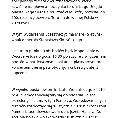
specjalnego zegara okolicznościowego, który
zawiśnie na głównym budynku toruńskiego Urzędu
Miasta. Zegar będzie odliczać czas, który pozostał do
100. rocznicy powrotu Torunia do wolnej Polski w
2020 roku.
W tym wydarzeniu uczestniczyć ma Marek Skrzyński,
wnuk generała Stanisława Skrzyńskiego.
Ostatnim punktem obchodów będzie spotkanie w
Dworze Artusa o godz. 16:30 połączone z wręczeniem
nagród w patriotycznym konkursie plastycznym oraz
koncertem pieśni patriotycznych orkiestry dętej z
Zapcenia.
W wyniku postanowień Traktatu Wersalskiego z 1919
roku Niemcy zobowiązały się do oddania Polsce
określonych ziem, w tym Pomorza. Odzyskiwanie tych
terenów rozpoczęło się 10 stycznia 1920 r. przez Front
Pomorski pod dowództwem gen. Józefa Hallera. Do
Torunia polskie wojska weszły 18 stycznia 1920 r.,