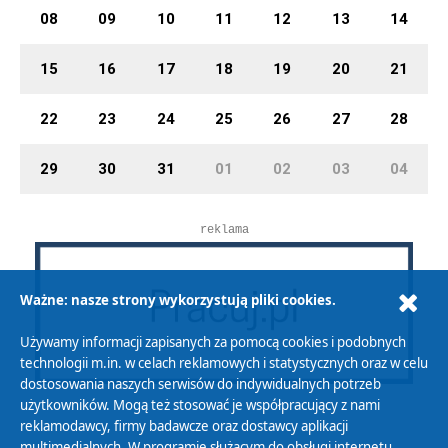
08
09
10
11
12
13
14
15
16
17
18
19
20
21
22
23
24
25
26
27
28
29
30
31
01
02
03
04
reklama
Ważne: nasze strony wykorzystują pliki cookies.
Używamy informacji zapisanych za pomocą cookies i podobnych
technologii m.in. w celach reklamowych i statystycznych oraz w celu
dostosowania naszych serwisów do indywidualnych potrzeb
użytkowników. Mogą też stosować je współpracujący z nami
reklamodawcy, firmy badawcze oraz dostawcy aplikacji
multimedialnych. W programie służącym do obsługi internetu