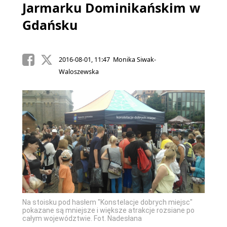
Jarmarku Dominikańskim w
Gdańsku
2016-08-01, 11:47 Monika Siwak-
Waloszewska
Na stoisku pod hasłem "Konstelacje dobrych miejsc"
Z kole
pokazane są mniejsze i większe atrakcje rozsiane po
Gdańsk
całym województwie. Fot. Nadesłana
Bydgos