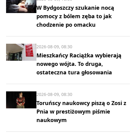
W Bydgoszczy szukanie nocą
pomocy z bólem zęba to jak
chodzenie po omacku
2026-08-09, 08:30
Mieszkańcy Raciążka wybierają
nowego wójta. To druga,
ostateczna tura głosowania
2026-08-09, 08:30
Toruńscy naukowcy piszą o Zosi z
Pnia w prestiżowym piśmie
naukowym