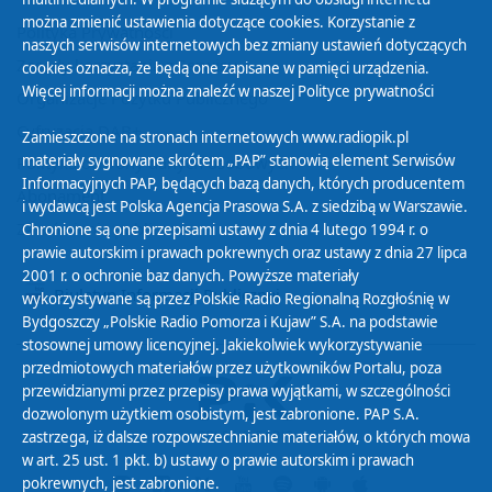
można zmienić ustawienia dotyczące cookies. Korzystanie z
Polityka Prywatności
naszych serwisów internetowych bez zmiany ustawień dotyczących
Zasady korzystania z Serwisu
cookies oznacza, że będą one zapisane w pamięci urządzenia.
Więcej informacji można znaleźć w naszej
Polityce prywatności
Organizacje Pożytku Publicznego
Cyfryzacja DAB+
Zamieszczone na stronach internetowych www.radiopik.pl
materiały sygnowane skrótem „PAP” stanowią element Serwisów
Polityka ochrony danych osobowych
Informacyjnych PAP, będących bazą danych, których producentem
Abonament
i wydawcą jest Polska Agencja Prasowa S.A. z siedzibą w Warszawie.
Zamówienia publiczne
Chronione są one przepisami ustawy z dnia 4 lutego 1994 r. o
prawie autorskim i prawach pokrewnych oraz ustawy z dnia 27 lipca
2001 r. o ochronie baz danych. Powyższe materiały
Biuletyn Informacji Publicznej
wykorzystywane są przez Polskie Radio Regionalną Rozgłośnię w
Bydgoszczy „Polskie Radio Pomorza i Kujaw” S.A. na podstawie
stosownej umowy licencyjnej. Jakiekolwiek wykorzystywanie
przedmiotowych materiałów przez użytkowników Portalu, poza
przewidzianymi przez przepisy prawa wyjątkami, w szczególności
dozwolonym użytkiem osobistym, jest zabronione. PAP S.A.
zastrzega, iż dalsze rozpowszechnianie materiałów, o których mowa
w art. 25 ust. 1 pkt. b) ustawy o prawie autorskim i prawach
pokrewnych, jest zabronione.