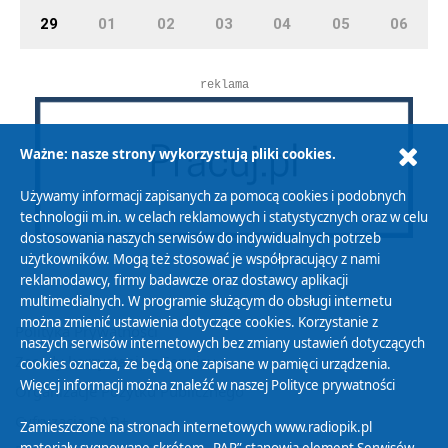
29
01
02
03
04
05
06
reklama
Ważne: nasze strony wykorzystują pliki cookies.
Używamy informacji zapisanych za pomocą cookies i podobnych
technologii m.in. w celach reklamowych i statystycznych oraz w celu
dostosowania naszych serwisów do indywidualnych potrzeb
użytkowników. Mogą też stosować je współpracujący z nami
reklamodawcy, firmy badawcze oraz dostawcy aplikacji
multimedialnych. W programie służącym do obsługi internetu
można zmienić ustawienia dotyczące cookies. Korzystanie z
Polityka Prywatności
naszych serwisów internetowych bez zmiany ustawień dotyczących
Zasady korzystania z Serwisu
cookies oznacza, że będą one zapisane w pamięci urządzenia.
Więcej informacji można znaleźć w naszej
Polityce prywatności
Organizacje Pożytku Publicznego
Cyfryzacja DAB+
Zamieszczone na stronach internetowych www.radiopik.pl