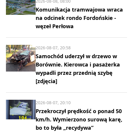
2026-08-08, 08:00
Komunikacja tramwajowa wraca
na odcinek rondo Fordońskie -
węzeł Perłowa
2026-08-07, 20:58
Samochód uderzył w drzewo w
Borównie. Kierowca i pasażerka
wypadli przez przednią szybę
[zdjęcia]
2026-08-07, 20:10
Przekroczył prędkość o ponad 50
km/h. Wymierzono surową karę,
bo to była „recydywa”