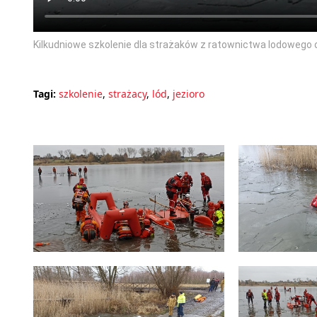
Kilkudniowe szkolenie dla strażaków z ratownictwa lodowego
Tagi:
szkolenie
,
strażacy
,
lód
,
jezioro