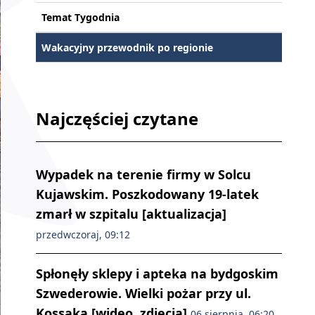
Temat Tygodnia
Wakacyjny przewodnik po regionie
Najczęściej czytane
Wypadek na terenie firmy w Solcu
Kujawskim. Poszkodowany 19-latek
zmarł w szpitalu [aktualizacja]
przedwczoraj, 09:12
Spłonęły sklepy i apteka na bydgoskim
Szwederowie. Wielki pożar przy ul.
Kossaka [wideo, zdjęcia]
06 sierpnia, 06:20