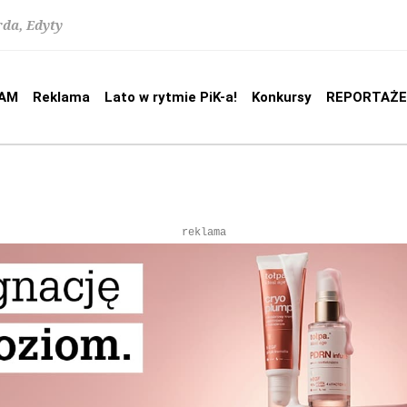
rda, Edyty
AM
Reklama
Lato w rytmie PiK-a!
Konkursy
REPORTAŻE
reklama