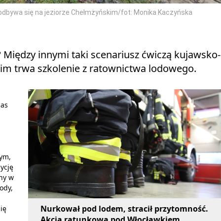
 odbywa się na jeziorze Chełmżyńskim/fot: Monika Kaczyńska
? Między innymi taki scenariusz ćwiczą kujawsko-
im trwa szkolenie z ratownictwa lodowego.
zas
nym,
ycję
ony w
ody,
Nurkował pod lodem, stracił przytomność.
ię
Akcja ratunkowa pod Włocławkiem