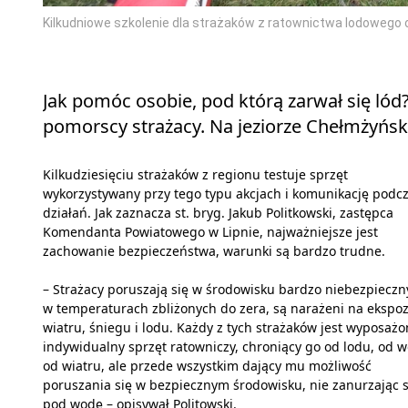
Kilkudniowe szkolenie dla strażaków z ratownictwa lodowego
Jak pomóc osobie, pod którą zarwał się lód
pomorscy strażacy. Na jeziorze Chełmżyńsk
Kilkudziesięciu strażaków z regionu testuje sprzęt
wykorzystywany przy tego typu akcjach i komunikację podc
działań. Jak zaznacza st. bryg. Jakub Politkowski, zastępca
Komendanta Powiatowego w Lipnie, najważniejsze jest
zachowanie bezpieczeństwa, warunki są bardzo trudne.
– Strażacy poruszają się w środowisku bardzo niebezpiecz
w temperaturach zbliżonych do zera, są narażeni na ekspoz
wiatru, śniegu i lodu. Każdy z tych strażaków jest wyposaż
indywidualny sprzęt ratowniczy, chroniący go od lodu, od w
od wiatru, ale przede wszystkim dający mu możliwość
poruszania się w bezpiecznym środowisku, nie zanurzając s
pod wodę – opisywał Politowski.