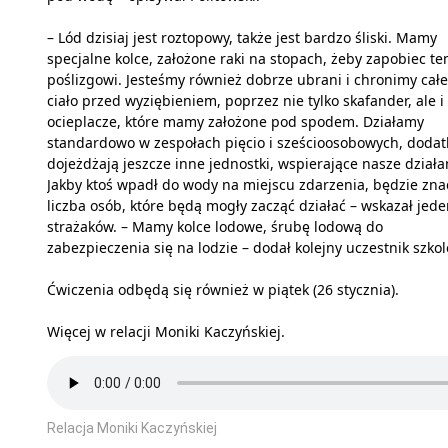
– Lód dzisiaj jest roztopowy, także jest bardzo śliski. Mamy
specjalne kolce, założone raki na stopach, żeby zapobiec t
poślizgowi. Jesteśmy również dobrze ubrani i chronimy całe
ciało przed wyziębieniem, poprzez nie tylko skafander, ale i
ocieplacze, które mamy założone pod spodem. Działamy
standardowo w zespołach pięcio i sześcioosobowych, doda
dojeżdżają jeszcze inne jednostki, wspierające nasze działa
Jakby ktoś wpadł do wody na miejscu zdarzenia, będzie zn
liczba osób, które będą mogły zacząć działać – wskazał jede
strażaków. – Mamy kolce lodowe, śrubę lodową do
zabezpieczenia się na lodzie – dodał kolejny uczestnik szkol
Ćwiczenia odbędą się również w piątek (26 stycznia).
Więcej w relacji Moniki Kaczyńskiej.
Relacja Moniki Kaczyńskiej