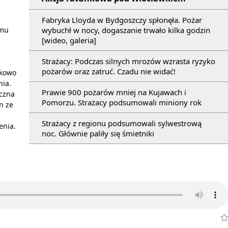
Fabryka Lloyda w Bydgoszczy spłonęła. Pożar
wybuchł w nocy, dogaszanie trwało kilka godzin
emu
[wideo, galeria]
Strażacy: Podczas silnych mrozów wzrasta ryzyko
pożarów oraz zatruć. Czadu nie widać!
tkowo
nia.
Prawie 900 pożarów mniej na Kujawach i
aczna
Pomorzu. Strażacy podsumowali miniony rok
n ze
Strażacy z regionu podsumowali sylwestrową
enia.
noc. Głównie paliły się śmietniki