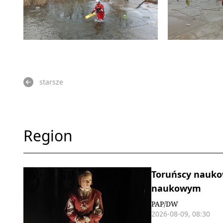
starsze
Region
Toruńscy naukow
naukowym
PAP/DW
2026-08-09, 08:30