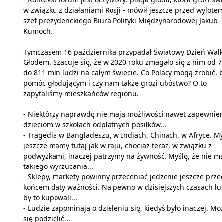
w związku z działaniami Rosji - mówił jeszcze przed wylote
szef prezydenckiego Biura Polityki Międzynarodowej Jakub
Kumoch.
Tymczasem 16 października przypadał Światowy Dzień Walk
Głodem. Szacuje się, że w 2020 roku zmagało się z nim od 
do 811 mln ludzi na całym świecie. Co Polacy mogą zrobić, 
pomóc głodującym i czy nam także grozi ubóstwo? O to
zapytaliśmy mieszkańców regionu.
- Niektórzy naprawdę nie mają możliwości nawet zapewnie
dzieciom w szkołach odpłatnych posiłków...
- Tragedia w Bangladeszu, w Indiach, Chinach, w Afryce. M
jeszcze mamy tutaj jak w raju, chociaż teraz, w związku z
podwyżkami, inaczej patrzymy na żywność. Myślę, że nie ma
takiego wyrzucania...
- Sklepy, markety powinny przeceniać jedzenie jeszcze prze
końcem daty ważności. Na pewno w dzisiejszych czasach lu
by to kupowali...
- Ludzie zapominają o dzieleniu się, kiedyś było inaczej. M
się podzielić...