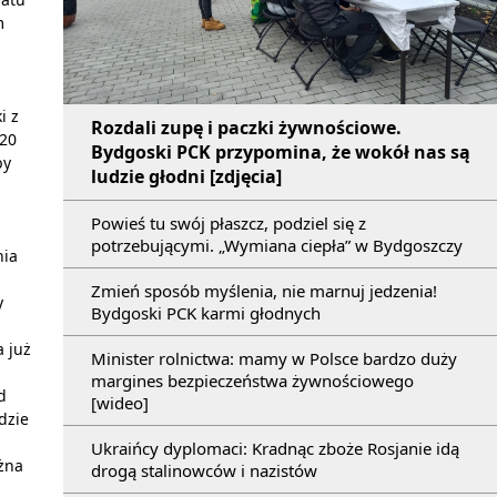
m
i z
Rozdali zupę i paczki żywnościowe.
720
Bydgoski PCK przypomina, że wokół nas są
by
ludzie głodni [zdjęcia]
Powieś tu swój płaszcz, podziel się z
potrzebującymi. „Wymiana ciepła” w Bydgoszczy
nia
Zmień sposób myślenia, nie marnuj jedzenia!
y
Bydgoski PCK karmi głodnych
 już
Minister rolnictwa: mamy w Polsce bardzo duży
margines bezpieczeństwa żywnościowego
d
[wideo]
dzie
Ukraińcy dyplomaci: Kradnąc zboże Rosjanie idą
ożna
drogą stalinowców i nazistów