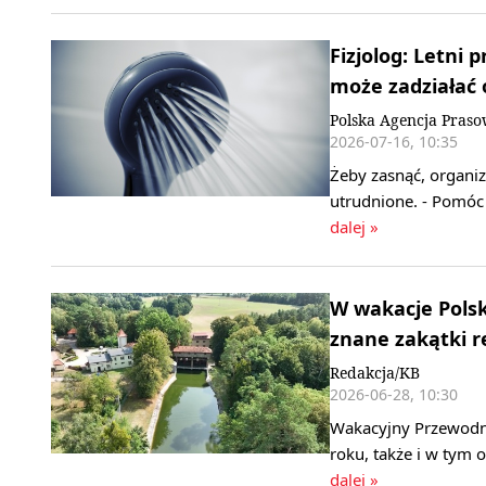
Fizjolog: Letni
może zadziałać
Polska Agencja Pras
2026-07-16, 10:35
Żeby zasnąć, organi
utrudnione. - Pomóc 
dalej »
W wakacje Polsk
znane zakątki r
Redakcja/KB
2026-06-28, 10:30
Wakacyjny Przewodni
roku, także i w tym
dalej »