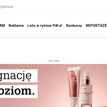
Sykstusa
AM
Reklama
Lato w rytmie PiK-a!
Konkursy
REPORTAŻE
reklama