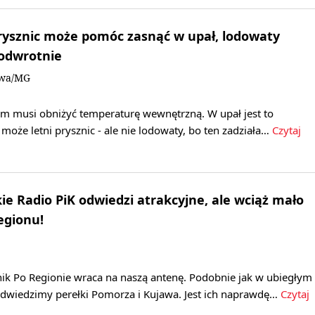
 prysznic może pomóc zasnąć w upał, lodowaty
 odwrotnie
owa/MG
zm musi obniżyć temperaturę wewnętrzną. W upał jest to
może letni prysznic - ale nie lodowaty, bo ten zadziała…
Czytaj
ie Radio PiK odwiedzi atrakcyjne, ale wciąż mało
egionu!
k Po Regionie wraca na naszą antenę. Podobnie jak w ubiegłym
 odwiedzimy perełki Pomorza i Kujawa. Jest ich naprawdę…
Czytaj