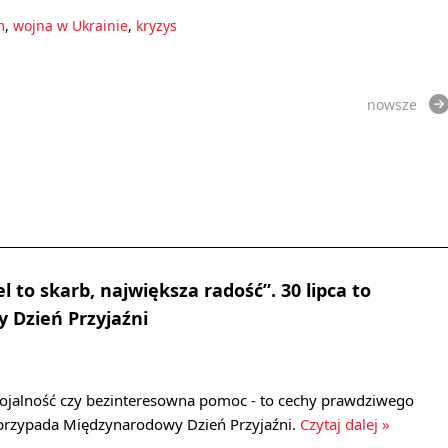
m
,
wojna w Ukrainie
,
kryzys
nowsze
el to skarb, największa radość”. 30 lipca to
 Dzień Przyjaźni
 lojalność czy bezinteresowna pomoc - to cechy prawdziwego
a przypada Międzynarodowy Dzień Przyjaźni.
Czytaj dalej »