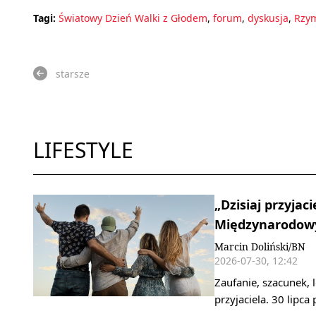
Tagi:
Światowy Dzień Walki z Głodem
,
forum
,
dyskusja
,
Rzy
starsze
LIFESTYLE
„Dzisiaj przyjaci
Międzynarodowy
Marcin Doliński/BN
2026-07-30, 12:42
Zaufanie, szacunek,
przyjaciela. 30 lipc