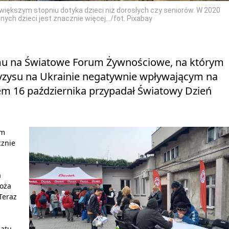
większym stopniu dotyka dzieci niż dorosłych czy seniorów. W 2020
nych dzieci jest znacznie więcej.../fot. Pixabay
ymu na Światowe Forum Żywnościowe, na którym
ryzysu na Ukrainie negatywnie wpływającym na
em 16 października przypadał Światowy Dzień
ym
cznie
a
boża
Teraz
iatu