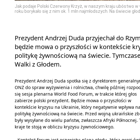
Jak podaje Polski Czerwony Krzyż, w naszym kraju ubóstwo w 
roku borykało się z nim ok. 1 mln najmłodszych. Na świecie głod
Prezydent Andrzej Duda przyjechał do Rz
będzie mowa o przyszłości w kontekście k
politykę żywnościową na świecie. Tymczas
Walki z Głodem.
Prezydent Andrzej Duda spotka się z dyrektorem generaln
ONZ do spraw wyżywienia i rolnictwa, chwilę później rozpo
się sesja plenarna World Food Forum, w trakcie której głos
zabierze polski prezydent. Będzie mowa o przyszłości w
kontekście kryzysu na Ukrainie, który negatywnie wpływa n
politykę żywnościową na świecie. Przed wojną ukraińskie z
były wysyłane do wielu państw, zwłaszcza Afryki Północnej. 
kraje te stoją w obliczu kryzysu żywnościowego.
- Kontekst forum jest oczywisty: plaga głodu, która grozi św