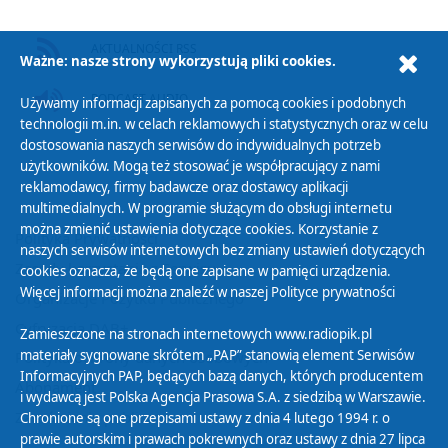
AKTUALNOŚCI RSS
Ważne: nasze strony wykorzystują pliki cookies.
PODCAST AUDIO
Używamy informacji zapisanych za pomocą cookies i podobnych
technologii m.in. w celach reklamowych i statystycznych oraz w celu
dostosowania naszych serwisów do indywidualnych potrzeb
użytkowników. Mogą też stosować je współpracujący z nami
reklamodawcy, firmy badawcze oraz dostawcy aplikacji
multimedialnych. W programie służącym do obsługi internetu
można zmienić ustawienia dotyczące cookies. Korzystanie z
Polityka Prywatności
naszych serwisów internetowych bez zmiany ustawień dotyczących
Zasady korzystania z Serwisu
cookies oznacza, że będą one zapisane w pamięci urządzenia.
Więcej informacji można znaleźć w naszej
Polityce prywatności
Organizacje Pożytku Publicznego
Cyfryzacja DAB+
Zamieszczone na stronach internetowych www.radiopik.pl
materiały sygnowane skrótem „PAP” stanowią element Serwisów
Polityka ochrony danych osobowych
Informacyjnych PAP, będących bazą danych, których producentem
Abonament
i wydawcą jest Polska Agencja Prasowa S.A. z siedzibą w Warszawie.
Zamówienia publiczne
Chronione są one przepisami ustawy z dnia 4 lutego 1994 r. o
prawie autorskim i prawach pokrewnych oraz ustawy z dnia 27 lipca