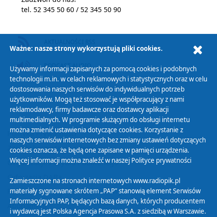
tel. 52 345 50 60 / 52 345 50 90
AKTUALNOŚCI RSS
Ważne: nasze strony wykorzystują pliki cookies.
PODCAST AUDIO
Używamy informacji zapisanych za pomocą cookies i podobnych
technologii m.in. w celach reklamowych i statystycznych oraz w celu
dostosowania naszych serwisów do indywidualnych potrzeb
użytkowników. Mogą też stosować je współpracujący z nami
reklamodawcy, firmy badawcze oraz dostawcy aplikacji
multimedialnych. W programie służącym do obsługi internetu
można zmienić ustawienia dotyczące cookies. Korzystanie z
Polityka Prywatności
naszych serwisów internetowych bez zmiany ustawień dotyczących
Zasady korzystania z Serwisu
cookies oznacza, że będą one zapisane w pamięci urządzenia.
Więcej informacji można znaleźć w naszej
Polityce prywatności
Organizacje Pożytku Publicznego
Cyfryzacja DAB+
Zamieszczone na stronach internetowych www.radiopik.pl
Polityka ochrony danych osobowych
materiały sygnowane skrótem „PAP” stanowią element Serwisów
Informacyjnych PAP, będących bazą danych, których producentem
Abonament
i wydawcą jest Polska Agencja Prasowa S.A. z siedzibą w Warszawie.