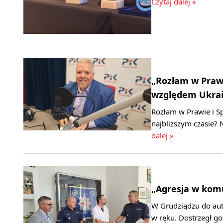
Czytaj dalej »
„Rozłam w Prawi
względem Ukrai
Rozłam w Prawie i Sp
najbliższym czasie?
dalej »
„Agresja w komu
W Grudziądzu do au
w ręku. Dostrzegł go