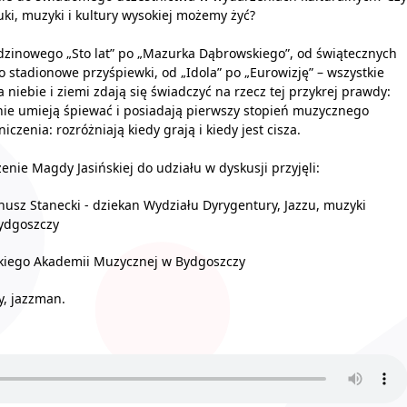
uki, muzyki i kultury wysokiej możemy żyć?
zinowego „Sto lat” po „Mazurka Dąbrowskiego”, od świątecznych
o stadionowe przyśpiewki, od „Idola” po „Eurowizję” – wszystkie
a niebie i ziemi zdają się świadczyć na rzecz tej przykrej prawdy:
nie umieją śpiewać i posiadają pierwszy stopień muzycznego
iczenia: rozróżniają kiedy grają i kiedy jest cisza.
enie Magdy Jasińskiej do udziału w dyskusji przyjęli:
anusz Stanecki - dziekan Wydziału Dyrygentury, Jazzu, muzyki
Bydgoszczy
rskiego Akademii Muzycznej w Bydgoszczy
, jazzman.