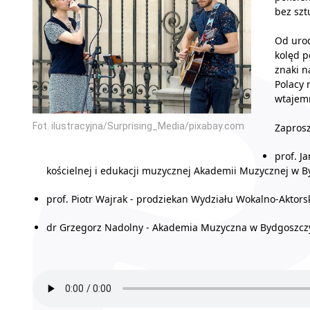
bez szt
Od urod
kolęd p
znaki n
Polacy 
wtajemn
Fot. ilustracyjna/Surprising_Media/pixabay.com
Zaprosz
prof. J
kościelnej i edukacji muzycznej Akademii Muzycznej w 
prof. Piotr Wajrak - prodziekan Wydziału Wokalno-Akto
dr Grzegorz Nadolny - Akademia Muzyczna w Bydgoszczy