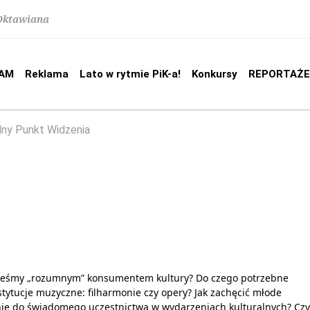
 Oktawiana
AM
Reklama
Lato w rytmie PiK-a!
Konkursy
REPORTAŻE
lny Punkt Widzenia
6
steśmy „rozumnym” konsumentem kultury? Do czego potrzebne
tytucje muzyczne: filharmonie czy opery? Jak zachęcić młode
ie do świadomego uczestnictwa w wydarzeniach kulturalnych? Czy