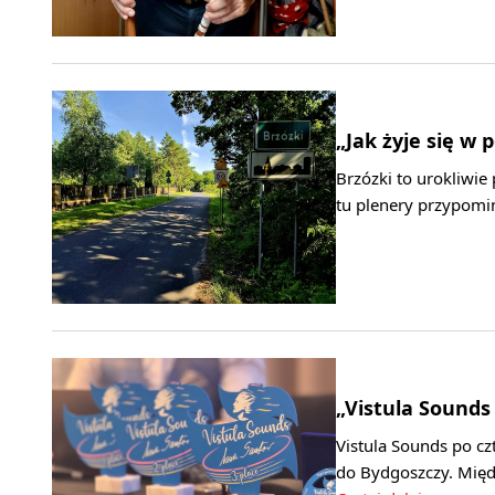
„Jak żyje się 
Brzózki to urokliwi
tu plenery przypomin
„Vistula Sounds
Vistula Sounds po cz
do Bydgoszczy. Międ