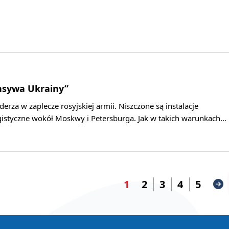
nsywa Ukrainy”
erza w zaplecze rosyjskiej armii. Niszczone są instalacje
ogistyczne wokół Moskwy i Petersburga. Jak w takich warunkach…
1
2
3
4
5