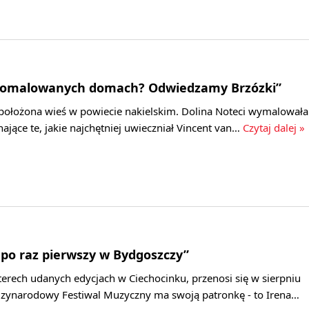
w pomalowanych domach? Odwiedzamy Brzózki”
e położona wieś w powiecie nakielskim. Dolina Noteci wymalowała
ające te, jakie najchętniej uwieczniał Vincent van…
Czytaj dalej »
 po raz pierwszy w Bydgoszczy”
terech udanych edycjach w Ciechocinku, przenosi się w sierpniu
zynarodowy Festiwal Muzyczny ma swoją patronkę - to Irena…