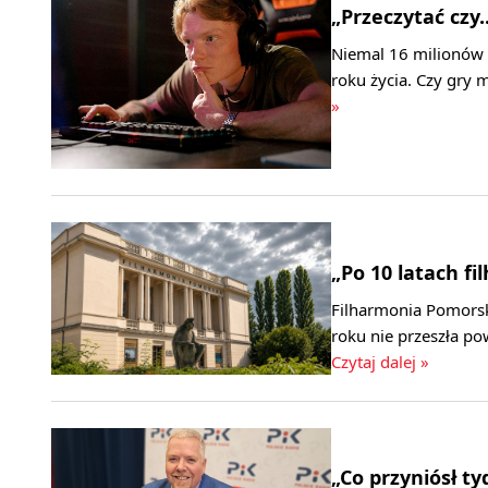
„Przeczytać czy.
Niemal 16 milionów P
roku życia. Czy gry
»
„Po 10 latach f
Filharmonia Pomors
roku nie przeszła po
Czytaj dalej »
„Co przyniósł ty