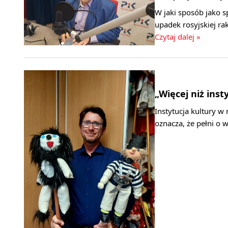
W jaki sposób jako 
upadek rosyjskiej r
Czytaj dalej »
„Więcej niż inst
Instytucja kultury w
oznacza, że pełni o w