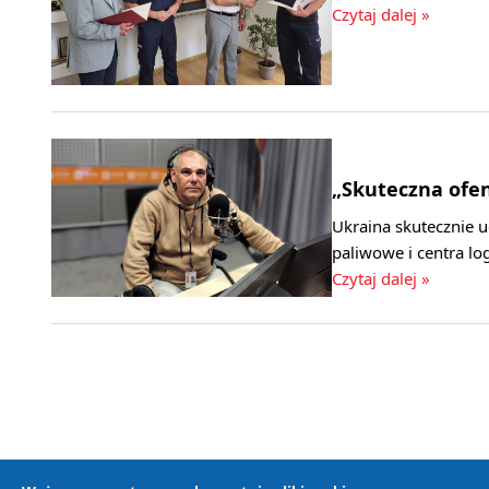
Czytaj dalej »
„Skuteczna ofe
Ukraina skutecznie ud
paliwowe i centra l
Czytaj dalej »