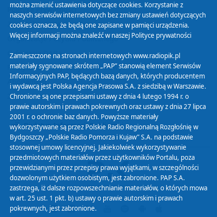
można zmienić ustawienia dotyczące cookies. Korzystanie z
Polityka Prywatności
naszych serwisów internetowych bez zmiany ustawień dotyczących
Zasady korzystania z Serwisu
cookies oznacza, że będą one zapisane w pamięci urządzenia.
Więcej informacji można znaleźć w naszej
Polityce prywatności
Organizacje Pożytku Publicznego
Cyfryzacja DAB+
Zamieszczone na stronach internetowych www.radiopik.pl
materiały sygnowane skrótem „PAP” stanowią element Serwisów
Polityka ochrony danych osobowych
Informacyjnych PAP, będących bazą danych, których producentem
Abonament
i wydawcą jest Polska Agencja Prasowa S.A. z siedzibą w Warszawie.
Zamówienia publiczne
Chronione są one przepisami ustawy z dnia 4 lutego 1994 r. o
prawie autorskim i prawach pokrewnych oraz ustawy z dnia 27 lipca
2001 r. o ochronie baz danych. Powyższe materiały
Biuletyn Informacji Publicznej
wykorzystywane są przez Polskie Radio Regionalną Rozgłośnię w
Bydgoszczy „Polskie Radio Pomorza i Kujaw” S.A. na podstawie
stosownej umowy licencyjnej. Jakiekolwiek wykorzystywanie
przedmiotowych materiałów przez użytkowników Portalu, poza
przewidzianymi przez przepisy prawa wyjątkami, w szczególności
dozwolonym użytkiem osobistym, jest zabronione. PAP S.A.
zastrzega, iż dalsze rozpowszechnianie materiałów, o których mowa
w art. 25 ust. 1 pkt. b) ustawy o prawie autorskim i prawach
pokrewnych, jest zabronione.