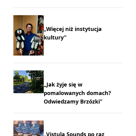
„Więcej niż instytucja
kultury”
„Jak żyje się w
pomalowanych domach?
Odwiedzamy Brzózki”
„Vistula Sounds po raz