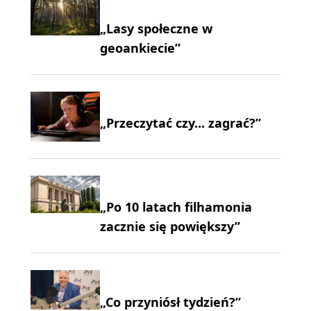
„Lasy społeczne w
geoankiecie”
„Przeczytać czy... zagrać?”
„Po 10 latach filhamonia
zacznie się powiększy”
„Co przyniósł tydzień?”