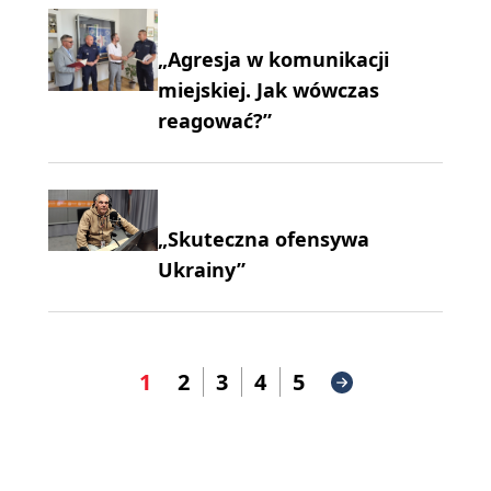
„Agresja w komunikacji
miejskiej. Jak wówczas
reagować?”
„Skuteczna ofensywa
Ukrainy”
1
2
3
4
5