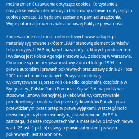
można zmienić ustawienia dotyczące cookies. Korzystanie z
Polityka Prywatności
naszych serwisów internetowych bez zmiany ustawień dotyczących
Zasady korzystania z Serwisu
cookies oznacza, że będą one zapisane w pamięci urządzenia.
Więcej informacji można znaleźć w naszej
Polityce prywatności
Organizacje Pożytku Publicznego
Cyfryzacja DAB+
Zamieszczone na stronach internetowych www.radiopik.pl
materiały sygnowane skrótem „PAP” stanowią element Serwisów
Polityka ochrony danych osobowych
Informacyjnych PAP, będących bazą danych, których producentem
Abonament
i wydawcą jest Polska Agencja Prasowa S.A. z siedzibą w Warszawie.
Zamówienia publiczne
Chronione są one przepisami ustawy z dnia 4 lutego 1994 r. o
prawie autorskim i prawach pokrewnych oraz ustawy z dnia 27 lipca
2001 r. o ochronie baz danych. Powyższe materiały
Biuletyn Informacji Publicznej
wykorzystywane są przez Polskie Radio Regionalną Rozgłośnię w
Bydgoszczy „Polskie Radio Pomorza i Kujaw” S.A. na podstawie
stosownej umowy licencyjnej. Jakiekolwiek wykorzystywanie
przedmiotowych materiałów przez użytkowników Portalu, poza
przewidzianymi przez przepisy prawa wyjątkami, w szczególności
dozwolonym użytkiem osobistym, jest zabronione. PAP S.A.
zastrzega, iż dalsze rozpowszechnianie materiałów, o których mowa
w art. 25 ust. 1 pkt. b) ustawy o prawie autorskim i prawach
pokrewnych, jest zabronione.