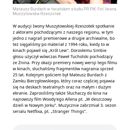
Mateusz Burdach w toruńskim studiu PR PiK. Fot. Iwona
Muszytowska-Rzeszotek
W audycji Iwony Muszytowskiej-Rzeszotek spotkanie
z aktorami pochodzącymi z naszego regionu, w tym
jedno z nagrań premierowe a drugie archiwalne, bo
też sięgaliśmy po materiał z 1994 roku, kiedy to w
kinach pojawił się „Król Lew”. Dorosłemu Simbie
głosu użyczył wówczas Paweł Tucholski pochodzący
ze Żnina. Przy okazji premiery nowej wersji tego filmu
w kinach, słuchaliśmy fragmentów nagrania sprzed
25 lat. Kolejnym gościem był Mateusz Burdach z
Zamku Bierzgłowskiego, który coraz częściej pojawia
się na deskach teatralnych oraz na małym i dużym
ekranie. Zaprosiliśmy także Słuchaczy do kina na
najnowszy film Woody'ego Allena pt. „W deszczowy
dzień w Nowym Jorku”. Muzycznie zabrzmiał 3. sezon
serialu Netflixa, pt. „Stranger Things”.