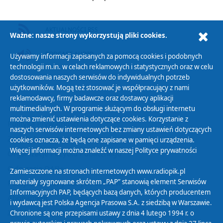
AKTUALNOŚCI RSS
Ważne: nasze strony wykorzystują pliki cookies.
PODCAST AUDIO
Używamy informacji zapisanych za pomocą cookies i podobnych
technologii m.in. w celach reklamowych i statystycznych oraz w celu
dostosowania naszych serwisów do indywidualnych potrzeb
użytkowników. Mogą też stosować je współpracujący z nami
reklamodawcy, firmy badawcze oraz dostawcy aplikacji
multimedialnych. W programie służącym do obsługi internetu
można zmienić ustawienia dotyczące cookies. Korzystanie z
Polityka Prywatności
naszych serwisów internetowych bez zmiany ustawień dotyczących
Zasady korzystania z Serwisu
cookies oznacza, że będą one zapisane w pamięci urządzenia.
Więcej informacji można znaleźć w naszej
Polityce prywatności
Organizacje Pożytku Publicznego
Cyfryzacja DAB+
Zamieszczone na stronach internetowych www.radiopik.pl
materiały sygnowane skrótem „PAP” stanowią element Serwisów
Polityka ochrony danych osobowych
Informacyjnych PAP, będących bazą danych, których producentem
Abonament
i wydawcą jest Polska Agencja Prasowa S.A. z siedzibą w Warszawie.
Zamówienia publiczne
Chronione są one przepisami ustawy z dnia 4 lutego 1994 r. o