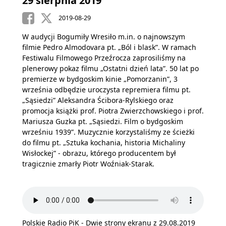
29 sierpnia 2019
2019-08-29
W audycji Bogumiły Wresiło m.in. o najnowszym
filmie Pedro Almodovara pt. „Ból i blask”. W ramach
Festiwalu Filmowego Przeźrocza zaprosiliśmy na
plenerowy pokaz filmu „Ostatni dzień lata”. 50 lat po
premierze w bydgoskim kinie „Pomorzanin”, 3
września odbędzie uroczysta repremiera filmu pt.
„Sąsiedzi” Aleksandra Ścibora-Rylskiego oraz
promocja książki prof. Piotra Zwierzchowskiego i prof.
Mariusza Guzka pt. „Sąsiedzi. Film o bydgoskim
wrześniu 1939”. Muzycznie korzystaliśmy ze ścieżki
do filmu pt. „Sztuka kochania, historia Michaliny
Wisłockej” - obrazu, którego producentem był
tragicznie zmarły Piotr Woźniak-Starak.
Polskie Radio PiK - Dwie strony ekranu z 29.08.2019