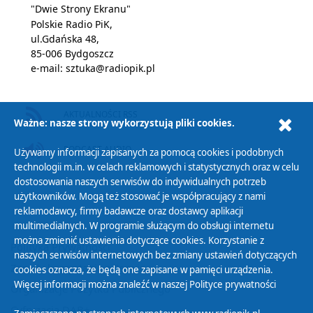
"Dwie Strony Ekranu"
Polskie Radio PiK,
ul.Gdańska 48,
85-006 Bydgoszcz
e-mail:
sztuka@radiopik.pl
AKTUALNOŚCI RSS
Ważne: nasze strony wykorzystują pliki cookies.
PODCAST AUDIO
Używamy informacji zapisanych za pomocą cookies i podobnych
technologii m.in. w celach reklamowych i statystycznych oraz w celu
dostosowania naszych serwisów do indywidualnych potrzeb
użytkowników. Mogą też stosować je współpracujący z nami
reklamodawcy, firmy badawcze oraz dostawcy aplikacji
multimedialnych. W programie służącym do obsługi internetu
można zmienić ustawienia dotyczące cookies. Korzystanie z
Polityka Prywatności
naszych serwisów internetowych bez zmiany ustawień dotyczących
Zasady korzystania z Serwisu
cookies oznacza, że będą one zapisane w pamięci urządzenia.
Więcej informacji można znaleźć w naszej
Polityce prywatności
Organizacje Pożytku Publicznego
Cyfryzacja DAB+