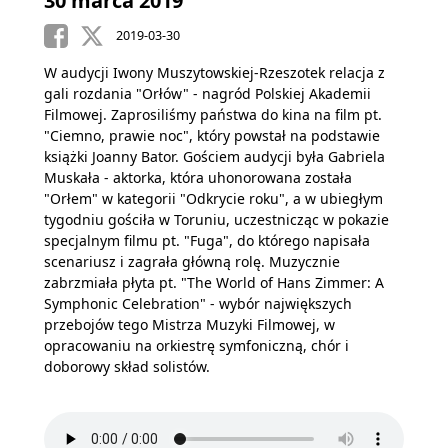
30 marca 2019
2019-03-30
W audycji Iwony Muszytowskiej-Rzeszotek relacja z
gali rozdania "Orłów" - nagród Polskiej Akademii
Filmowej. Zaprosiliśmy państwa do kina na film pt.
"Ciemno, prawie noc", który powstał na podstawie
książki Joanny Bator. Gościem audycji była Gabriela
Muskała - aktorka, która uhonorowana została
"Orłem" w kategorii "Odkrycie roku", a w ubiegłym
tygodniu gościła w Toruniu, uczestnicząc w pokazie
specjalnym filmu pt. "Fuga", do którego napisała
scenariusz i zagrała główną rolę. Muzycznie
zabrzmiała płyta pt. "The World of Hans Zimmer: A
Symphonic Celebration" - wybór największych
przebojów tego Mistrza Muzyki Filmowej, w
opracowaniu na orkiestrę symfoniczną, chór i
doborowy skład solistów.