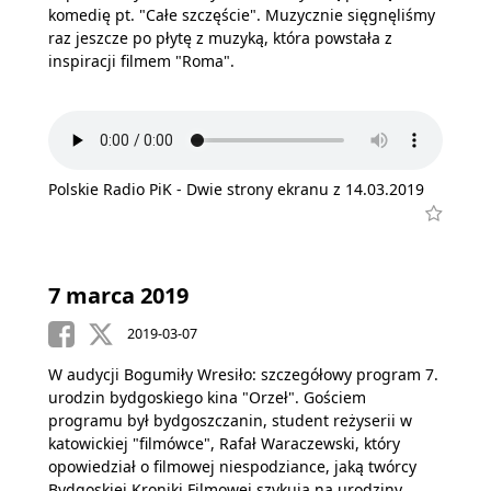
komedię pt. "Całe szczęście". Muzycznie sięgnęliśmy
raz jeszcze po płytę z muzyką, która powstała z
inspiracji filmem "Roma".
Polskie Radio PiK - Dwie strony ekranu z 14.03.2019
7 marca 2019
2019-03-07
W audycji Bogumiły Wresiło: szczegółowy program 7.
urodzin bydgoskiego kina "Orzeł". Gościem
programu był bydgoszczanin, student reżyserii w
katowickiej "filmówce", Rafał Waraczewski, który
opowiedział o filmowej niespodziance, jaką twórcy
Bydgoskiej Kroniki Filmowej szykują na urodziny