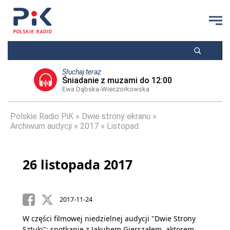
Słuchaj teraz
Śniadanie z muzami do 12:00
Ewa Dąbska-Wieczorkowska
Polskie Radio PiK
Dwie strony ekranu
Archiwum audycji
2017
Listopad
26 listopada 2017
2017-11-24
W części filmowej niedzielnej audycji "Dwie Strony
Sztuki": spotkanie z Jakubem Gierszałem, aktorem