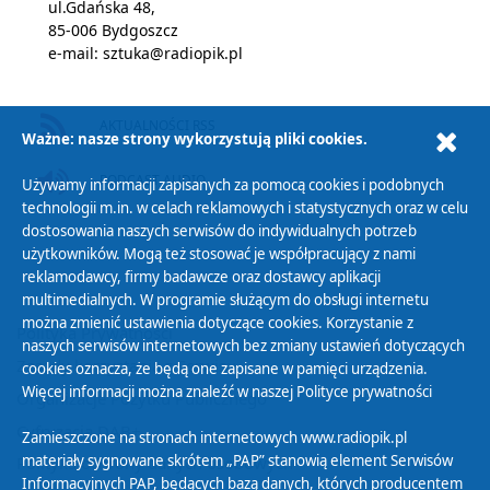
ul.Gdańska 48,
85-006 Bydgoszcz
e-mail:
sztuka@radiopik.pl
AKTUALNOŚCI RSS
Ważne: nasze strony wykorzystują pliki cookies.
PODCAST AUDIO
Używamy informacji zapisanych za pomocą cookies i podobnych
technologii m.in. w celach reklamowych i statystycznych oraz w celu
dostosowania naszych serwisów do indywidualnych potrzeb
użytkowników. Mogą też stosować je współpracujący z nami
reklamodawcy, firmy badawcze oraz dostawcy aplikacji
multimedialnych. W programie służącym do obsługi internetu
można zmienić ustawienia dotyczące cookies. Korzystanie z
Polityka Prywatności
naszych serwisów internetowych bez zmiany ustawień dotyczących
Zasady korzystania z Serwisu
cookies oznacza, że będą one zapisane w pamięci urządzenia.
Więcej informacji można znaleźć w naszej
Polityce prywatności
Organizacje Pożytku Publicznego
Cyfryzacja DAB+
Zamieszczone na stronach internetowych www.radiopik.pl
materiały sygnowane skrótem „PAP” stanowią element Serwisów
Polityka ochrony danych osobowych
Informacyjnych PAP, będących bazą danych, których producentem