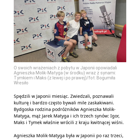
O swoich wrażeniach z pobytu w Japonii opowiadali
Agnieszka Molik-Matyga (w środku) wraz z synami:
Tymkiem i Maks (z lewej i po prawej)/fot: Bogumiła
Wresiło
Spędzili w Japonii miesiąc. Zwiedzali, poznawali
kulturę i bardzo często bywali mile zaskakiwani.
Bydgoska rodzina podróżników Agnieszka Molik-
Matyga, mąż Jarek Matyga i ich trzech synów: Igor,
Maks i Tymek właśnie wrócili z kraju kwitnącej wiśni.
Agnieszka Molik-Matyga była w Japonii po raz trzeci,