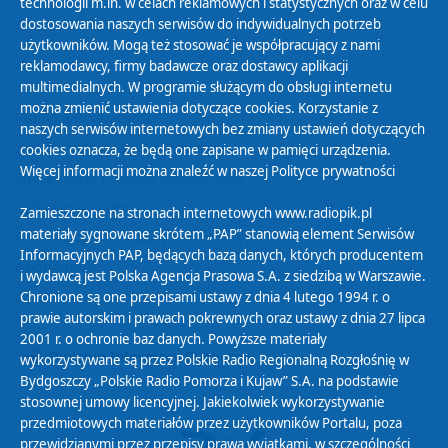
technologii m.in. w celach reklamowych i statystycznych oraz w celu
dostosowania naszych serwisów do indywidualnych potrzeb
użytkowników. Mogą też stosować je współpracujący z nami
reklamodawcy, firmy badawcze oraz dostawcy aplikacji
multimedialnych. W programie służącym do obsługi internetu
można zmienić ustawienia dotyczące cookies. Korzystanie z
Polityka Prywatności
naszych serwisów internetowych bez zmiany ustawień dotyczących
Zasady korzystania z Serwisu
cookies oznacza, że będą one zapisane w pamięci urządzenia.
Więcej informacji można znaleźć w naszej
Polityce prywatności
Organizacje Pożytku Publicznego
Cyfryzacja DAB+
Zamieszczone na stronach internetowych www.radiopik.pl
materiały sygnowane skrótem „PAP” stanowią element Serwisów
Polityka ochrony danych osobowych
Informacyjnych PAP, będących bazą danych, których producentem
Abonament
i wydawcą jest Polska Agencja Prasowa S.A. z siedzibą w Warszawie.
Zamówienia publiczne
Chronione są one przepisami ustawy z dnia 4 lutego 1994 r. o
prawie autorskim i prawach pokrewnych oraz ustawy z dnia 27 lipca
2001 r. o ochronie baz danych. Powyższe materiały
Biuletyn Informacji Publicznej
wykorzystywane są przez Polskie Radio Regionalną Rozgłośnię w
Bydgoszczy „Polskie Radio Pomorza i Kujaw” S.A. na podstawie
stosownej umowy licencyjnej. Jakiekolwiek wykorzystywanie
przedmiotowych materiałów przez użytkowników Portalu, poza
przewidzianymi przez przepisy prawa wyjątkami, w szczególności