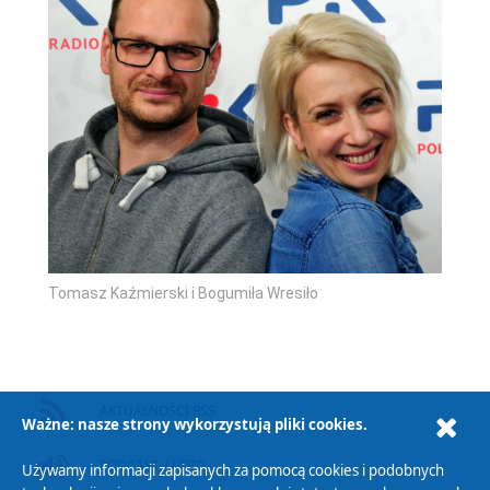
Tomasz Kaźmierski i Bogumiła Wresiło
AKTUALNOŚCI RSS
Ważne: nasze strony wykorzystują pliki cookies.
PODCAST AUDIO
Używamy informacji zapisanych za pomocą cookies i podobnych