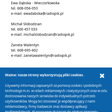
Ewa Dąbska - Wieczorkowska
tel. 608-056-053
e-mail: ewadabska@radiopik.pl
Michał Słobodzian
tel. 600 457 033
e-mail: michalslobodzian@radiopik.pl
Żaneta Walentyn
tel. 608-695-602
e-mail: zanetawalentyn@radiopik.pl
AKTUALNOŚCI RSS
Ważne: nasze strony wykorzystują pliki cookies.
PODCAST AUDIO
Używamy informacji zapisanych za pomocą cookies i podobnych
technologii m.in. w celach reklamowych i statystycznych oraz w celu
dostosowania naszych serwisów do indywidualnych potrzeb
użytkowników. Mogą też stosować je współpracujący z nami
reklamodawcy, firmy badawcze oraz dostawcy aplikacji
multimedialnych. W programie służącym do obsługi internetu