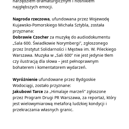
narzędziem dramaturgicznym i nośnikiem
najgłębszych emocji.
Nagroda rzeczowa
, ufundowana przez Wojewodę
Kujawsko-Pomorskiego Michała Sztybla, została
przyznana:
Dobrawie Czocher
za muzykę do audiodokumentu
„Sala 600. Świadkowie Norymbergi”, zgłoszonego
przez Instytut Solidarności i Męstwa im. W. Pileckiego
Warszawa. Muzyka w „Sali 600” nie jest jedynie tłem
czy ilustracją dla słowa – jest pełnoprawnym
bohaterem i komentatorem wydarzeń.
Wyróżnienie
ufundowane przez Bydgoskie
Wodociągi, zostało przyznane:
Jakubowi Tarce
za „Himalaje marzeń” zgłoszone
przez Program Drugi PR Warszawa, za reportaż, który
jest wielowymiarową metaforą ludzkiej kondycji i
przekraczania własnych granic.