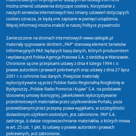
można zmienić ustawienia dotyczące cookies. Korzystanie z
Polityka Prywatności
naszych serwisów internetowych bez zmiany ustawień dotyczących
Zasady korzystania z Serwisu
cookies oznacza, że będą one zapisane w pamięci urządzenia.
Więcej informacji można znaleźć w naszej
Polityce prywatności
Organizacje Pożytku Publicznego
Cyfryzacja DAB+
Zamieszczone na stronach internetowych www.radiopik.pl
materiały sygnowane skrótem „PAP” stanowią element Serwisów
Polityka ochrony danych osobowych
Informacyjnych PAP, będących bazą danych, których producentem
Abonament
i wydawcą jest Polska Agencja Prasowa S.A. z siedzibą w Warszawie.
Zamówienia publiczne
Chronione są one przepisami ustawy z dnia 4 lutego 1994 r. o
prawie autorskim i prawach pokrewnych oraz ustawy z dnia 27 lipca
2001 r. o ochronie baz danych. Powyższe materiały
Biuletyn Informacji Publicznej
wykorzystywane są przez Polskie Radio Regionalną Rozgłośnię w
Bydgoszczy „Polskie Radio Pomorza i Kujaw” S.A. na podstawie
stosownej umowy licencyjnej. Jakiekolwiek wykorzystywanie
przedmiotowych materiałów przez użytkowników Portalu, poza
przewidzianymi przez przepisy prawa wyjątkami, w szczególności
dozwolonym użytkiem osobistym, jest zabronione. PAP S.A.
zastrzega, iż dalsze rozpowszechnianie materiałów, o których mowa
w art. 25 ust. 1 pkt. b) ustawy o prawie autorskim i prawach
pokrewnych, jest zabronione.