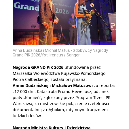
Anna Dudzińska i Michał Matus - zdobywcy Nagrody
Grand PiK 2026/fot. Ireneusz Sanger
Nagroda GRAND PiK 2026
ufundowana przez
Marszałka Województwa Kujawsko-Pomorskiego
Piotra Całbeckiego, została przyznana:
Annie Dudzińskiej i Michałowi Matusowi
za reportaż
„12 000 dni: Katastrofa Promu Heweliusz, odcinek
piąty „Kamień”, zgłoszony przez Program Trzeci PR
Warszawa, za mistrzowskie połączenie rzetelności
dokumentalnej z głębokim, intymnym tragizmem
ludzkich losów.
Nagroda Ministra Kultury i Dziedzictwa