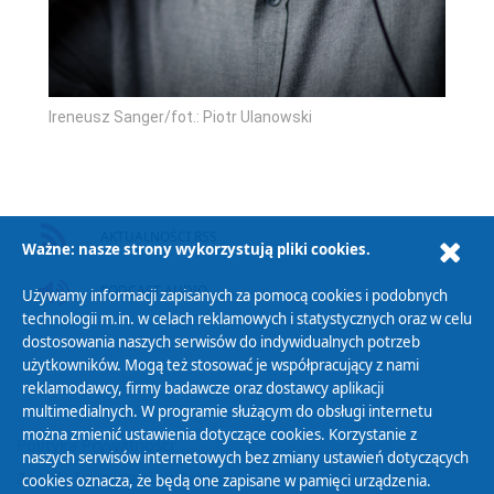
Ireneusz Sanger/fot.: Piotr Ulanowski
AKTUALNOŚCI RSS
Ważne: nasze strony wykorzystują pliki cookies.
PODCAST AUDIO
Używamy informacji zapisanych za pomocą cookies i podobnych
technologii m.in. w celach reklamowych i statystycznych oraz w celu
dostosowania naszych serwisów do indywidualnych potrzeb
użytkowników. Mogą też stosować je współpracujący z nami
reklamodawcy, firmy badawcze oraz dostawcy aplikacji
multimedialnych. W programie służącym do obsługi internetu
można zmienić ustawienia dotyczące cookies. Korzystanie z
Polityka Prywatności
naszych serwisów internetowych bez zmiany ustawień dotyczących
Zasady korzystania z Serwisu
cookies oznacza, że będą one zapisane w pamięci urządzenia.