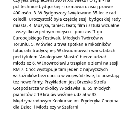
Czy jest bezpieczeństwo w XXI wieku? O tym - na
politechnice bydgoskiej - rozmawia dzisiaj prawie
400 osób. 3. W Bydgoszczy świętowano 35-lecie rad
osiedli. Uroczystość była częścią sesji bydgoskiej rady
miasta, 4. Muzyka, taniec, teatr, film i sztuki wizualne
- wszystko w jednym miejscu - podczas II-go
Europejskiego Festiwalu Młodych Twórców w
Toruniu. 5. W Świeciu trwa spotkanie miłośników
fotografii tradycyjnej. W dwudniowych warsztatach
pod tytułem "Analogowe Miasto" bierze udział
młodzież 6. W Inowrocławiu trzęsienie ziemi na sesji
RM 7. Choć występuje tam jeden z najwyższych
wskaźników bezrobocia w województwie, to powstają
też nowe firmy. Przykładem jest Brzeska Strefa
Gospodarcza w okolicy Włocławka. 8. 55 młodych
pianistów z 19 krajów weźmie udział w 33
Międzynarodowym Konkursie im. Fryderyka Chopina
dla Dzieci i Młodzieży w Szafarni.