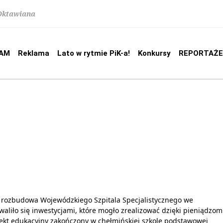
 Oktawiana
AM
Reklama
Lato w rytmie PiK-a!
Konkursy
REPORTAŻE
wa rozbudowa Wojewódzkiego Szpitala Specjalistycznego we
iło się inwestycjami, które mogło zrealizować dzięki pieniądzom
jekt edukacyjny zakończony w chełmińskiej szkole podstawowej