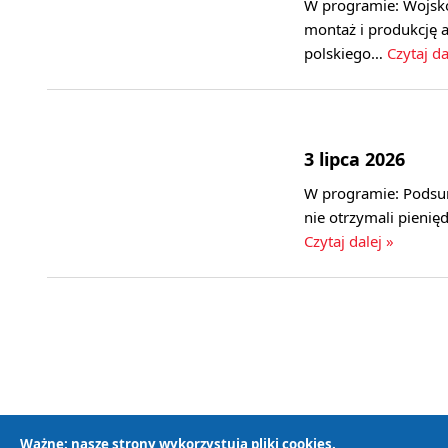
W programie: Wojsko
montaż i produkcję
polskiego…
Czytaj da
3 lipca 2026
W programie: Podsu
nie otrzymali pienię
Czytaj dalej »
Ważne: nasze strony wykorzystują pliki cookies.