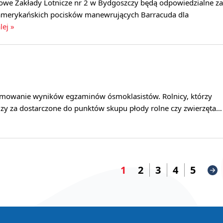
we Zakłady Lotnicze nr 2 w Bydgoszczy będą odpowiedzialne za
 amerykańskich pocisków manewrujących Barracuda dla
lej »
mowanie wyników egzaminów ósmoklasistów. Rolnicy, którzy
dzy za dostarczone do punktów skupu płody rolne czy zwierzęta…
1
2
3
4
5