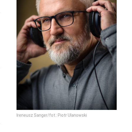
Ireneusz Sanger/fot.: Piotr Ulanowski