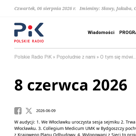
Czwartek, 06 sierpnia 2026 r. Imieniny: Sławy, Jakuba,
Wiadomości
PROGR
Polskie Radio PiK
Popołudnie z nami
O tym się mówi...
8 czerwca 2026
2026-06-09
W audycji: 1. We Włocławku uroczysta sesja sejmiku 2. Tr
Włocławku. 3. Collegium Medicum UMK w Bydgoszczy pochwal
z Krajowego Planu Odbudowy. 4. Wylogowani z Sieci to pro